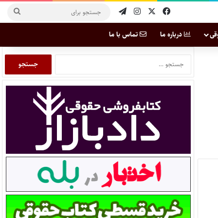
قی
درباره ما
تماس با ما