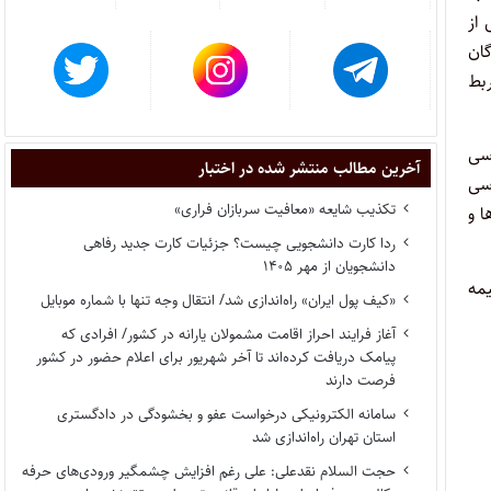
از
گان
بط
 برای بررسی
آخرین مطالب منتشر شده در اختبار
ن و ۷۰ درصد نمره بررسی
تکذیب شایعه «معافیت سربازان فراری»
ط دانشگاه‌ها و
ردا کارت دانشجویی چیست؟ جزئیات کارت جدید رفاهی
دانشجویان از مهر ۱۴۰۵
ی آزمون ورودی دوره دکتری نیمه متمرکز سال ۱۳۹۳ در نیمه
«کیف پول ایران» راه‌اندازی شد/ انتقال وجه تنها با شماره موبایل
آغاز فرایند احراز اقامت مشمولان یارانه در کشور/ افرادی که
پیامک دریافت کرده‌اند تا آخر شهریور برای اعلام حضور در کشور
فرصت دارند
سامانه الکترونیکی درخواست عفو و بخشودگی در دادگستری
استان تهران راه‌اندازی شد
حجت السلام نقدعلی: علی رغم افزایش چشمگیر ورودی‌های حرفه