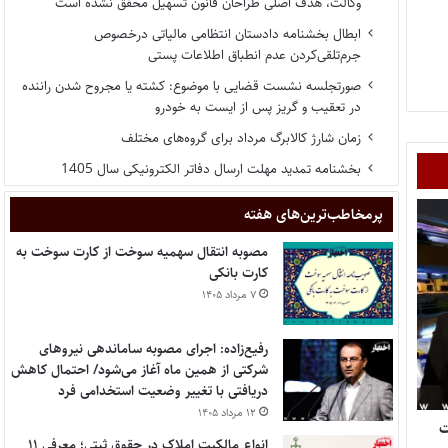
وکالت، هدف اصلی طراحان قانون تسهیل محقق نشده است
ابطال بخشنامه دادستان انتظامی مالیاتی درخصوص
جرم‌تلقی‌کردن عدم انطباق اطلاعات پستی
صورتجلسه نشست قضایی با موضوع: کشته یا مجروح شدن راننده
در تعقیب و گریز پس از ایست به خودرو
زمان شارژ کالابرگ مرداد برای گروه‌های مختلف
بخشنامه تمدید مهلت ارسال دفاتر الکترونیکی سال 1405
پر‌مخاطب‌ترین‌های هفته
مصوبه انتقال سهمیه سوخت از کارت سوخت به
کارت بانکی
۷ مرداد ۱۴۰۵
رفیع‌زاده: اجرای مصوبه ساماندهی نیروهای
شرکتی از همین ماه آغاز می‌شود/ احتمال کاهش
دریافتی با تغییر وضعیت استخدامی فرد
۱۲ مرداد ۱۴۰۵
وکالت
انواع مالکیت املاک در حقوق ثبتی؛ معرفی ۱۱