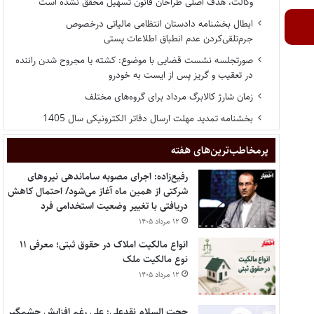
وکالت، هدف اصلی طراحان قانون تسهیل محقق نشده است
ابطال بخشنامه دادستان انتظامی مالیاتی درخصوص
جرم‌تلقی‌کردن عدم انطباق اطلاعات پستی
صورتجلسه نشست قضایی با موضوع: کشته یا مجروح شدن راننده
در تعقیب و گریز پس از ایست به خودرو
زمان شارژ کالابرگ مرداد برای گروه‌های مختلف
بخشنامه تمدید مهلت ارسال دفاتر الکترونیکی سال 1405
پر‌مخاطب‌ترین‌های هفته
رفیع‌زاده: اجرای مصوبه ساماندهی نیروهای
شرکتی از همین ماه آغاز می‌شود/ احتمال کاهش
دریافتی با تغییر وضعیت استخدامی فرد
۱۲ مرداد ۱۴۰۵
انواع مالکیت املاک در حقوق ثبتی؛ معرفی ۱۱
نوع مالکیت ملک
۱۲ مرداد ۱۴۰۵
حجت السلام نقدعلی: علی رغم افزایش چشمگیر