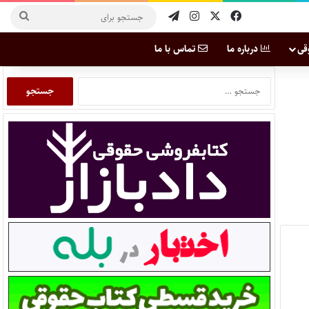
قی
درباره ما
تماس با ما