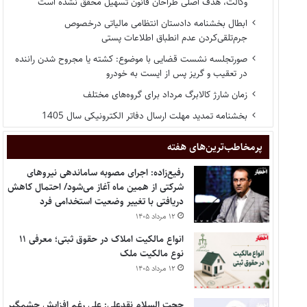
وکالت، هدف اصلی طراحان قانون تسهیل محقق نشده است
ابطال بخشنامه دادستان انتظامی مالیاتی درخصوص
جرم‌تلقی‌کردن عدم انطباق اطلاعات پستی
صورتجلسه نشست قضایی با موضوع: کشته یا مجروح شدن راننده
در تعقیب و گریز پس از ایست به خودرو
زمان شارژ کالابرگ مرداد برای گروه‌های مختلف
بخشنامه تمدید مهلت ارسال دفاتر الکترونیکی سال 1405
پر‌مخاطب‌ترین‌های هفته
رفیع‌زاده: اجرای مصوبه ساماندهی نیروهای
شرکتی از همین ماه آغاز می‌شود/ احتمال کاهش
دریافتی با تغییر وضعیت استخدامی فرد
۱۲ مرداد ۱۴۰۵
انواع مالکیت املاک در حقوق ثبتی؛ معرفی ۱۱
نوع مالکیت ملک
۱۲ مرداد ۱۴۰۵
حجت السلام نقدعلی: علی رغم افزایش چشمگیر