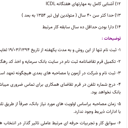
۱۲) آشنایی کامل به مهارتهای هفتگانه ICDL
۱۳) حدا کثر سن ۴۰ سال ( متولدین اول تیر ۱۳۵۴ به بعد )
۱۴) دارا بودن حداقل ده سال سابقه کار مرتبط
توضیحات :
۱- ثبت ­نام تنها از این روش و به مدت یکهفته از تاریخ ۱۹/۰۳/۱۳۹۴ لغایت ۲۵/۰۳/۱۳۹۴ خواهد بود.
۲- تکمیل فرم تقاضانامه ثبت ­نام در سایت بانک سرمایه و اخذ کد رهگیری الزامی است.
۳- ثبت ­نام و شرکت در آزمون یا مصاحبه­ های بعدی هیچگونه تعهد استخدامی برای بانک ایجاد نخواهد نمود.
۴- درج شماره تلفن در فرم تقاضای همکاری برای تماس ضروری می­باش
بانک نخواهد بود.
۵- زمان مصاحبه براساس اولویت­ های مورد نیاز بانک، صرفاً از طریق 
با ادارات ذیربط وجود ندارد.
۶- سوابق کار و تجربیات حرفه ای مرتبط عاملی تاثیر گذار در انتخاب 