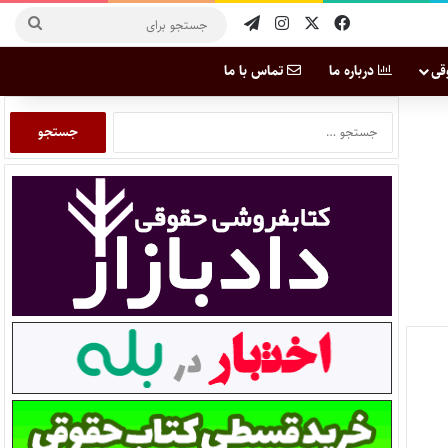
قی
درباره ما
تماس با ما