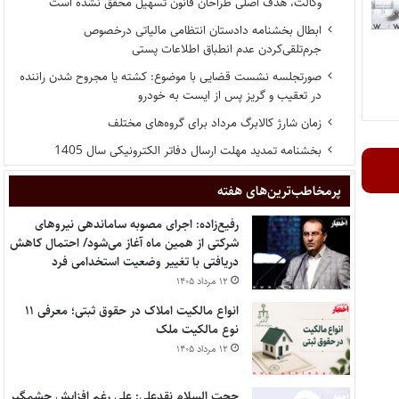
وکالت، هدف اصلی طراحان قانون تسهیل محقق نشده است
ابطال بخشنامه دادستان انتظامی مالیاتی درخصوص
جرم‌تلقی‌کردن عدم انطباق اطلاعات پستی
صورتجلسه نشست قضایی با موضوع: کشته یا مجروح شدن راننده
در تعقیب و گریز پس از ایست به خودرو
زمان شارژ کالابرگ مرداد برای گروه‌های مختلف
بخشنامه تمدید مهلت ارسال دفاتر الکترونیکی سال 1405
پر‌مخاطب‌ترین‌های هفته
رفیع‌زاده: اجرای مصوبه ساماندهی نیروهای
شرکتی از همین ماه آغاز می‌شود/ احتمال کاهش
دریافتی با تغییر وضعیت استخدامی فرد
۱۲ مرداد ۱۴۰۵
انواع مالکیت املاک در حقوق ثبتی؛ معرفی ۱۱
نوع مالکیت ملک
۱۲ مرداد ۱۴۰۵
حجت السلام نقدعلی: علی رغم افزایش چشمگیر