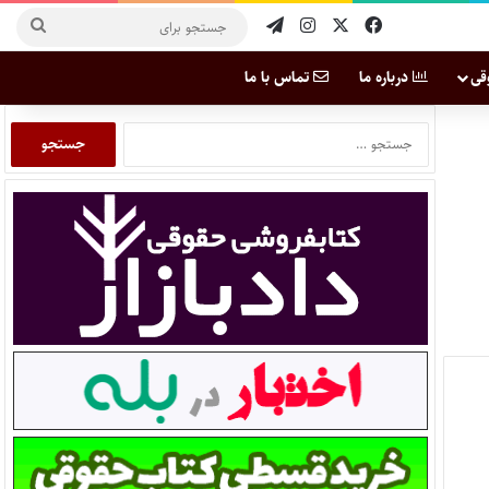
قی
درباره ما
تماس با ما