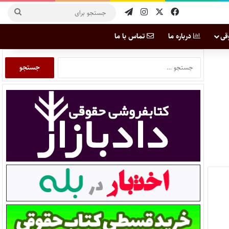
قی
درباره ما
تماس با ما