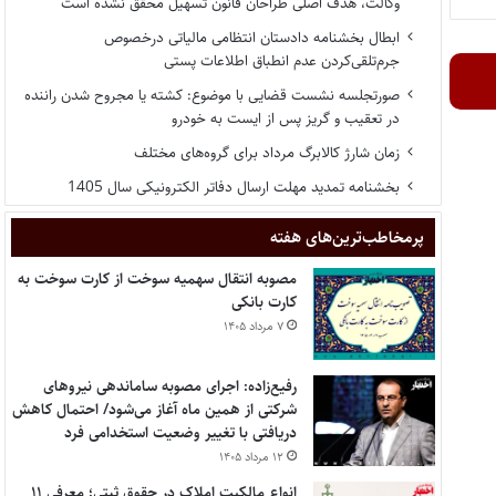
وکالت، هدف اصلی طراحان قانون تسهیل محقق نشده است
ابطال بخشنامه دادستان انتظامی مالیاتی درخصوص
جرم‌تلقی‌کردن عدم انطباق اطلاعات پستی
صورتجلسه نشست قضایی با موضوع: کشته یا مجروح شدن راننده
در تعقیب و گریز پس از ایست به خودرو
زمان شارژ کالابرگ مرداد برای گروه‌های مختلف
بخشنامه تمدید مهلت ارسال دفاتر الکترونیکی سال 1405
پر‌مخاطب‌ترین‌های هفته
مصوبه انتقال سهمیه سوخت از کارت سوخت به
کارت بانکی
۷ مرداد ۱۴۰۵
رفیع‌زاده: اجرای مصوبه ساماندهی نیروهای
شرکتی از همین ماه آغاز می‌شود/ احتمال کاهش
دریافتی با تغییر وضعیت استخدامی فرد
۱۲ مرداد ۱۴۰۵
انواع مالکیت املاک در حقوق ثبتی؛ معرفی ۱۱