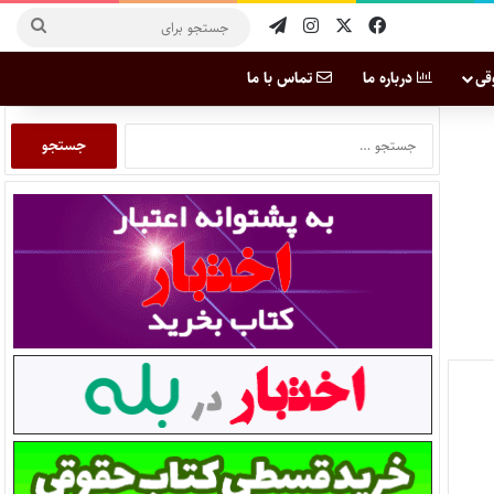
قی
درباره ما
تماس با ما