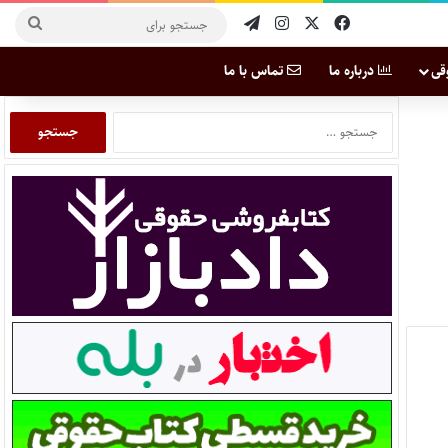
قی
درباره ما
تماس با ما