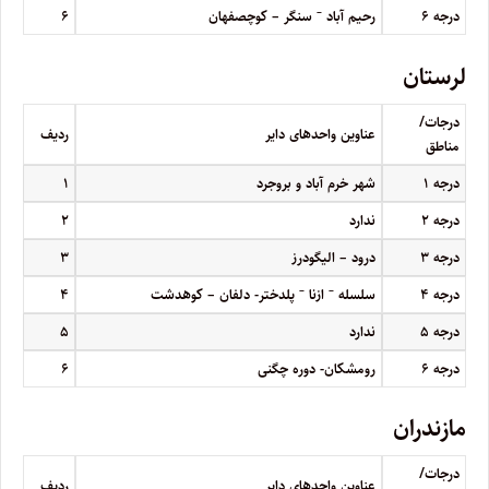
–
درجه
۶
رحیم آباد
سنگر – کوچصفهان
۶
لرستان
درجات/
عناوین واحدهای دایر
ردیف
مناطق
درجه
۱
شهر خرم آباد و بروجرد
۱
درجه
۲
ندارد
۲
درجه
۳
درود – الیگودرز
۳
–
–
درجه
۴
سلسله
ازنا
پلدختر- دلفان – کوهدشت
۴
درجه
۵
ندارد
۵
درجه
۶
رومشکان- دوره چگنی
۶
مازندران
درجات/
عناوین واحدهای دایر
ردیف