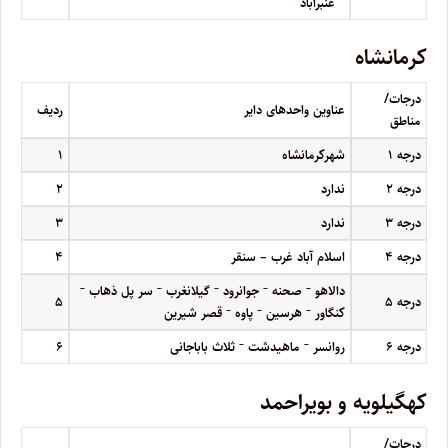
عنبرآباد
کرمانشاه
درجات/
عناوین واحدهای دایر
ردیف
مناطق
درجه
۱
شهرکرمانشاه
۱
درجه
۲
ندارد
۲
درجه
۳
ندارد
۳
درجه
۴
اسلام آباد غرب – سنقر
۴
–
–
–
–
–
دالاهو
صحنه
جوانرود
گیلانغرب
سر پل ذهاب
درجه
۵
۵
–
–
–
کنگاور
هرسین
پاوه
قصر شیرین
–
–
درجه
۶
روانسر
ماهیدشت
ثلاث باباجانی
۶
کهگیلویه و بویراحمد
درجات/