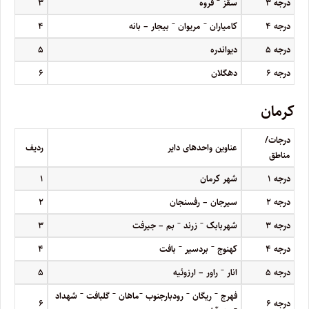
–
درجه
۳
سقز
قروه
۳
–
–
درجه
۴
کامیاران
مریوان
بیجار – بانه
۴
درجه
۵
دیواندره
۵
درجه
۶
دهگلان
۶
کرمان
درجات/
عناوین واحدهای دایر
ردیف
مناطق
درجه
۱
شهر کرمان
۱
درجه
۲
سیرجان – رفسنجان
۲
–
–
درجه
۳
شهربابک
زرند
بم – جیرفت
۳
–
–
درجه
۴
کهنوج
بردسیر
بافت
۴
–
درجه
۵
انار
راور – ارزوئیه
۵
–
–
–
–
–
فهرج
ریگان
رودبارجنوب
ماهان
گلبافت
شهداد
درجه
۶
۶
–