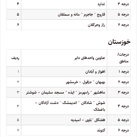
درجه
۴
ندارد
۴
–
–
درجه
۵
فاروج
جاجرم
مانه و سملقان
۵
درجه
۶
راز وجرگلان
۶
خوزستان
درجات/
عناوین واحدهای دایر
ردیف
مناطق
درجه
۱
اهواز و آبادان
۱
–
درجه
۲
بهبهان
دزفول – خرمشهر
۲
–
–
–
درجه
۳
ماهشهر
رامهرمز
ایذه
مسجد سلیمان – شوشتر
۳
–
–
–
شوش
شادگان
اندیمشک
دشت آزادگان –
درجه
۴
۴
باغملک
–
درجه
۵
هفتگل
باوی – امیدیه
۵
درجه
۶
گتوند
۶