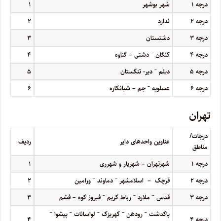
درجه
۱
شهر بوشهر
۱
درجه
۲
ندارد
۲
درجه
۳
دشتستان
۳
–
درجه
۴
کنگان
دشتی – گناوه
۴
–
درجه
۵
دیلم
دیر- تنگستان
۵
–
درجه
۶
عسلویه
جم – شبانکاره
۶
تهران
درجات/
عناوین واحدهای دایر
ردیف
مناطق
درجه
۱
شهرتهران – شهریار و شهرری
۱
–
–
درجه
۲
قرچک – اسلامشهر
دماوند
ورامین
۲
–
–
–
درجه
۳
قدس
ملارد
رباط کریم
فیروز کوه – فشم
۳
–
–
–
–
–
پاکدشت
رودهن
کهریزک
لواسانات
پیشوا
درجه
۴
۴