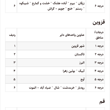
–
–
–
–
زرقان
بیرم
آباده طشک
خشت و کمارج
شیبکوه
درجه
۶
۶
–
–
–
رستم
خنج
جویم – گراش
قزوین
درجات/
عناوین واحدهای دایر
ردیف
مناطق
درجه
۱
شهر قزوین
۱
درجه
۲
تاکستان
۲
درجه
۳
البرز
۳
–
درجه
۴
آبیک
بوئین زهرا
۴
درجه
۵
آوج
۵
–
–
–
درجه
۶
رودبار
خرمدشت
شال
ضیاء آباد – الموت
۶
قم