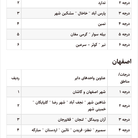
درجه
۲
ندارد
۲
–
–
درجه
۳
پارس آباد
خاخال
مشکین شهر
۳
درجه
۴
نمین
۴
–
درجه
۵
بیله سوار
گرمی مغان
۵
–
درجه
۶
نیر
کوثر – سرعین
۶
اصفهان
درجات/
عناوین واحدهای دایر
ردیف
مناطق
درجه
۱
شهر اصفهان و کاشان
۱
–
–
–
–
شاهین شهر
نجف آباد
شهر رضا
گلپایگان
درجه
۲
۲
خمینی شهر
–
–
درجه
۳
آران وبیدگل
لنجان
فلاورجان
۳
–
–
–
–
درجه
۴
سمیرم
نطنز- فریدن
نائین
اردستان
مبارکه
۴