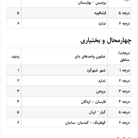
–
پردیس
بهارستان
درجه
۵
فشافویه
۵
درجه
۶
ندارد
۶
چهارمحال و بختیاری
درجات/
عناوین واحدهای دایر
ردیف
مناطق
درجه
۱
شهر شهرکرد
۱
درجه
۲
ندارد
۲
درجه
۳
بروجن
۳
درجه
۴
فارسان – لردگان
۴
–
درجه
۵
کیار
اردل
۵
درجه
۶
کوهرنگ – گندمان- سامان
۶