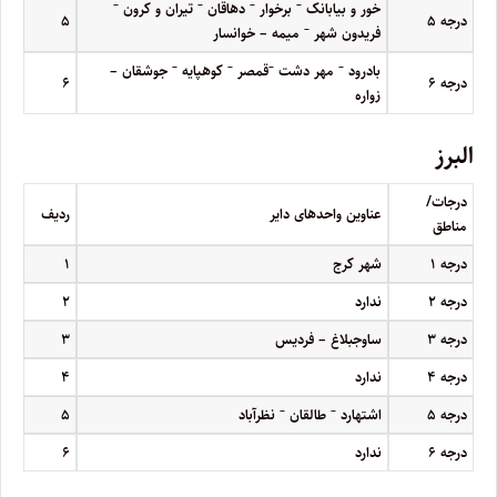
–
–
–
–
خور و بیابانک
برخوار
دهاقان
تیران و کرون
درجه
۵
۵
–
فریدون شهر
میمه – خوانسار
–
–
–
–
بادرود
مهر دشت
قمصر
کوهپایه
جوشقان –
درجه
۶
۶
زواره
البرز
درجات/
عناوین واحدهای دایر
ردیف
مناطق
درجه
۱
شهر کرج
۱
درجه
۲
ندارد
۲
درجه
۳
ساوجبلاغ – فردیس
۳
درجه
۴
ندارد
۴
–
–
درجه
۵
اشتهارد
طالقان
نظرآباد
۵
درجه
۶
ندارد
۶