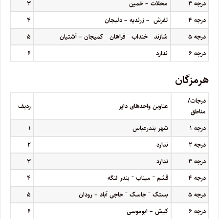
درجه
۳
محلات – خمین
۳
درجه
۴
تفرش – زرندیه – دلیجان
۴
–
–
–
درجه
۵
شازند
خنداب
فراهان
کمیجان – آشتیان
۵
درجه
۶
ندارد
۶
هرمزگان
درجات/
عناوین واحدهای دایر
ردیف
مناطق
درجه
۱
شهر بندرعباس
۱
درجه
۲
ندارد
۲
درجه
۳
ندارد
۳
–
–
درجه
۴
قشم
میناب
بندر لنگه
۴
–
–
درجه
۵
بستک
جاسک
حاجی آباد – رودان
۵
درجه
۶
کیش – ابوموسی
۶