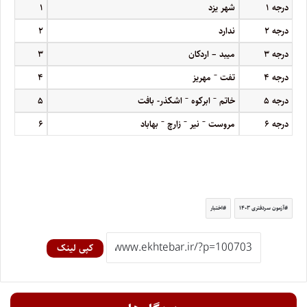
درجه
۱
شهر یزد
۱
درجه
۲
ندارد
۲
درجه
۳
میبد – اردکان
۳
–
درجه
۴
تفت
مهریز
۴
–
–
درجه
۵
خاتم
ابرکوه
اشکذر- بافت
۵
–
–
–
درجه
۶
مروست
نیر
زارچ
بهاباد
۶
آزمون سردفتری ۱۴۰۳
اختبار
کپی لینک