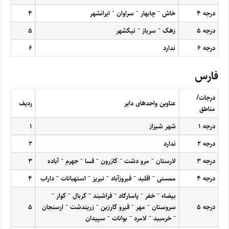
–
–
–
درجه
۴
خاش
چابهار
سراوان
ایرانشهر
۴
–
–
درجه
۵
زهک
سرباز
نیکشهر
۵
درجه
۶
ندارد
۶
فارس
درجات/
عناوین واحدهای دایر
ردیف
مناطق
درجه
۱
شهر شیراز
۱
درجه
۲
ندارد
۲
–
–
–
–
–
درجه
۳
لارستان
مرو دشت
کازرون
فسا
جهرم
آباده
۳
–
–
–
–
–
درجه
۴
ممسنی
اقلید
فیروزآباد
نیریز
استهبانات
داراب
۴
–
–
–
–
–
–
بیضاء
خفر
پاسارگاد
فراشبند
کربال
کوار
–
–
–
–
درجه
۵
سروستان
مهر
قیرو کارزین
زریندشت
ارسنجان
۵
–
–
–
–
خرمبید
لامرد
بوانات
سپیدان