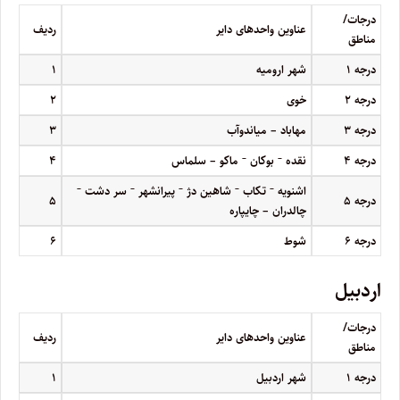
درجات/
عناوین واحدهای دایر
ردیف
مناطق
درجه
۱
شهر ارومیه
۱
درجه
۲
خوی
۲
درجه
۳
مهاباد – میاندوآب
۳
–
–
درجه
۴
نقده
بوکان
ماکو – سلماس
۴
–
–
–
–
–
اشنویه
تکاب
شاهین دژ
پیرانشهر
سر دشت
درجه
۵
۵
چالدران – چایپاره
درجه
۶
شوط
۶
اردبیل
درجات/
عناوین واحدهای دایر
ردیف
مناطق
درجه
۱
شهر اردبیل
۱