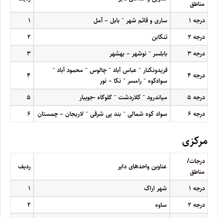
مناطق
–
درجه
۱
ساری و قائم شهر
بابل – آمل
۱
درجه
۲
تنکابن
۲
–
درجه
۳
بابلسر
نوشهر – بهشهر
۳
–
–
–
–
فریدونکنار
عباس آباد
چالوس
محمود آباد
درجه
۴
۴
–
–
سوادکوه
رامسر
نکا – نور
–
–
درجه
۵
میاندرود
کلاردشت
گلوگاه -جویبار
۵
–
–
درجه
۶
سواد کوه شمالی
بند پی شرقی
لاریجان – چمستان
۶
مرکزی
درجات/
عناوین واحدهای دایر
ردیف
مناطق
درجه
۱
شهر اراک
۱
درجه
۲
ساوه
۲