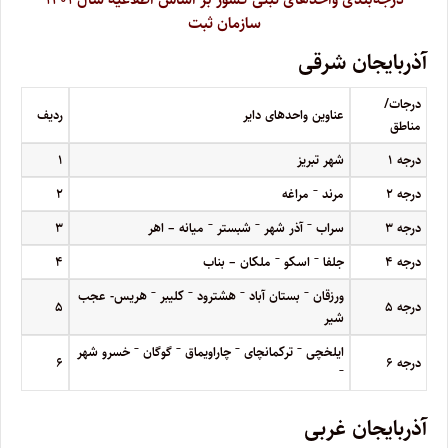
سازمان ثبت
آذربایجان شرقی
درجات/
عناوین واحدهای دایر
ردیف
مناطق
درجه
۱
شهر تبریز
۱
–
درجه
۲
مرند
مراغه
۲
–
–
–
درجه
۳
سراب
آذر شهر
شبستر
میانه – اهر
۳
–
–
درجه
۴
جلفا
اسکو
ملکان – بناب
۴
–
–
–
–
ورزقان
بستان آباد
هشترود
کلیبر
هریس- عجب
درجه
۵
۵
شیر
–
–
–
–
ایلخچی
ترکمانچای
چاراویماق
گوگان
خسرو شهر
درجه
۶
۶
–
آذربایجان غربی