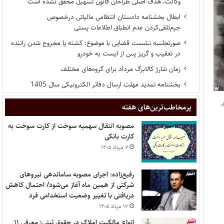
وکالت، هدف اصلی طراحان قانون تسهیل محقق نشده است
ابطال بخشنامه دادستان انتظامی مالیاتی درخصوص
جرم‌تلقی‌کردن عدم انطباق اطلاعات پستی
صورتجلسه نشست قضایی با موضوع: کشته یا مجروح شدن راننده
در تعقیب و گریز پس از ایست به خودرو
زمان شارژ کالابرگ مرداد برای گروه‌های مختلف
بخشنامه تمدید مهلت ارسال دفاتر الکترونیکی سال 1405
پر‌مخاطب‌ترین‌های هفته
مصوبه انتقال سهمیه سوخت از کارت سوخت به
کارت بانکی
۷ مرداد ۱۴۰۵
رفیع‌زاده: اجرای مصوبه ساماندهی نیروهای
شرکتی از همین ماه آغاز می‌شود/ احتمال کاهش
دریافتی با تغییر وضعیت استخدامی فرد
۱۲ مرداد ۱۴۰۵
انواع مالکیت املاک در حقوق ثبتی؛ معرفی ۱۱