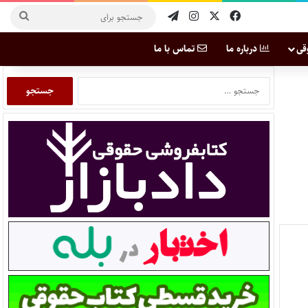
قی
درباره ما
تماس با ما