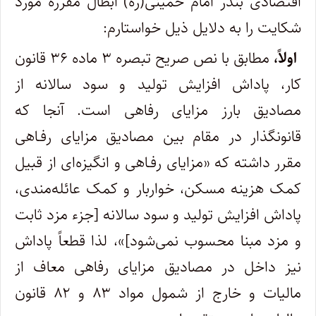
اقتصادی بندر امام خمینی(ره) ابطال مقرره مورد
شکایت را به دلایل ذیل خواستارم:
اولاً،
مطابق با نص صریح تبصره ۳ ماده ۳۶ قانون
کار، پاداش افزایش تولید و سود سالانه از
مصادیق بارز مزایای رفاهی است. آنجا که
قانونگذار در مقام بین مصادیق مزایای رفـاهی
مقرر داشته که «مزایای رفـاهی و انگیزه‌ای از قبیل
کمک هزینه مسکن، خواربار و کمک عائله‌مندی،
پاداش افزایش تولید و سود سالانه [جزء مزد ثابت
و مزد مبنا محسوب نمی‌شود]»، لذا قطعاً پاداش
نیز داخل در مصادیق مزایای رفاهی معاف از
مالیات و خارج از شمول مواد ۸۳ و ۸۲ قانون