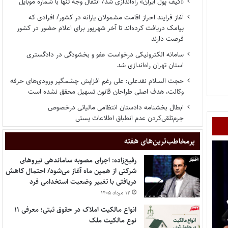
«کیف پول ایران» راه‌اندازی شد/ انتقال وجه تنها با شماره موبایل
آغاز فرایند احراز اقامت مشمولان یارانه در کشور/ افرادی که
پیامک دریافت کرده‌اند تا آخر شهریور برای اعلام حضور در کشور
فرصت دارند
سامانه الکترونیکی درخواست عفو و بخشودگی در دادگستری
استان تهران راه‌اندازی شد
حجت السلام نقدعلی: علی رغم افزایش چشمگیر ورودی‌های حرفه
وکالت، هدف اصلی طراحان قانون تسهیل محقق نشده است
ابطال بخشنامه دادستان انتظامی مالیاتی درخصوص
جرم‌تلقی‌کردن عدم انطباق اطلاعات پستی
پر‌مخاطب‌ترین‌های هفته
رفیع‌زاده: اجرای مصوبه ساماندهی نیروهای
شرکتی از همین ماه آغاز می‌شود/ احتمال کاهش
دریافتی با تغییر وضعیت استخدامی فرد
۱۲ مرداد ۱۴۰۵
انواع مالکیت املاک در حقوق ثبتی؛ معرفی ۱۱
نوع مالکیت ملک