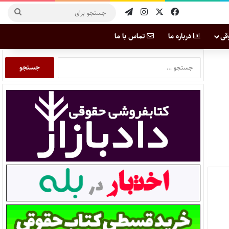
قی
درباره ما
تماس با ما