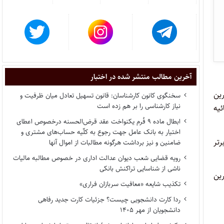
آخرین مطالب منتشر شده در اختبار
صد (۱%) حائزان بالاترین
سخنگوی کانون کارشناسان: قانون تسهیل تعادل میان ظرفیت و
نیاز کارشناسی را بر هم زده است
ئیه
ابطال ماده ۹ فُرم یکنواخت عقد قرض‌الحسنه درخصوص اعطای
اختیار به بانک عامل جهت رجوع به کلّیه حساب‌های مشتری و
‌باشد. در واقع پس از محاسبه تراز حد نصاب (۷۰% میانگین تراز ۱% برتر
ضامنین و نیز برداشت هرگونه مطالبات از اموال آنها
رویه قضایی شعب دیوان عدالت اداری در خصوص مطالبه مالیات
ناشی از شناسایی تراکنش بانکی
 درصد (%۱) حائزان بالاترین
تکذیب شایعه «معافیت سربازان فراری»
ردا کارت دانشجویی چیست؟ جزئیات کارت جدید رفاهی
دانشجویان از مهر ۱۴۰۵