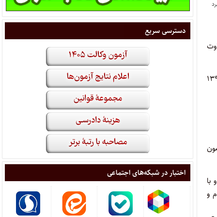
دسترسی سریع
وت
 قضاوت ۱۳۹۸ که در مرحله تستی پذیرفته شده اند می توانند از روز چهارشنبه ۸ آبان ۱۳۹۸
کت در‌ آزمون
اختبار در شبکه‌های اجتماعی
ه نشانی www.sanjesh.org مراجعه و با
م و