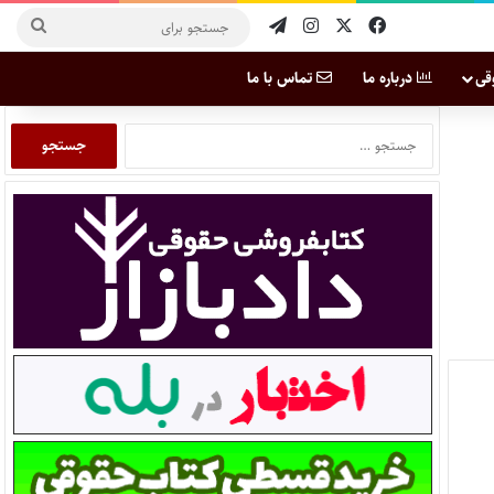
قی
درباره ما
تماس با ما