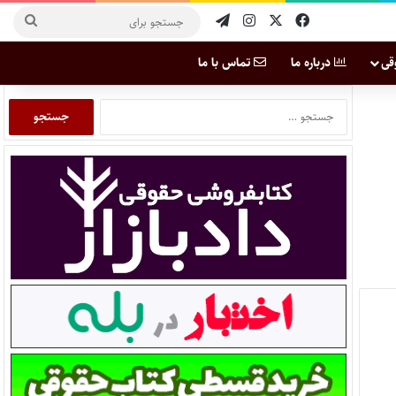
قی
درباره ما
تماس با ما