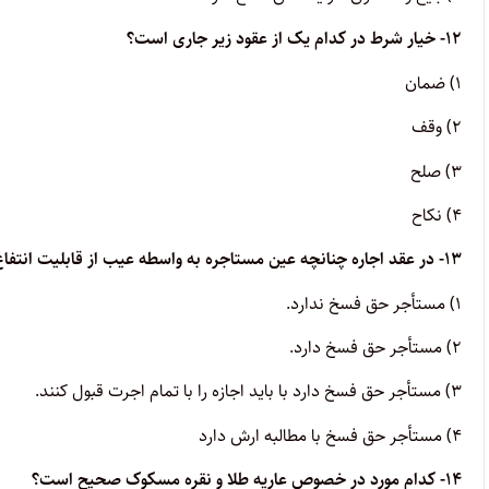
۱۲- خیار شرط در کدام یک از عقود زیر جاری است؟
۱) ضمان
۲) وقف
۳) صلح
۴) نکاح
۱۳- در عقد اجاره چنانچه عین مستاجره به واسطه عیب از قابلیت انتفاع خارج شود ولی عیب قابل رفع باشد. حکم مسئله چیست؟
۱) مستأجر حق فسخ ندارد.
۲) مستأجر حق فسخ دارد.
۳) مستأجر حق فسخ دارد با باید اجازه را با تمام اجرت قبول کنند.
۴) مستأجر حق فسخ با مطالبه ارش دارد
۱۴- کدام مورد در خصوص عاریه طلا و نقره مسکوک صحیح است؟