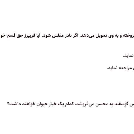
 فروخته و به وی تحویل می‌دهد. اگر نادر مفلس شود. آیا فریبرز حق فسخ خو