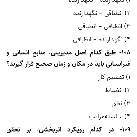
۲) انطباقی – نگهدارنده
۳) انطباقی – انطباقی
۴) نگهدارنده – انطباقی
۱۰۸- طبق کدام اصل مدیریتی، منابع انسانی و
غیرانسانی باید در مکان و زمان صحیح قرار گیرند؟
۱) تقسیم کار
۲) انضباط
۳) نظم
۴) سلسله‌مراتب
۱۰۹- در کدام رویکرد اثربخشی، بر تحقق