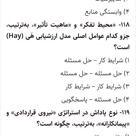
۴) وابستگی منابع
۱۱۸- «محیط تفکر» و «ماهیت تأثیر»، به‌ترتیب،
جزو کدام عوامل اصلی مدل ارزشیابی هَی (
Hay
)
است؟
۱) شرایط کار – حل مسئله
۲) حل مسئله – حل مسئله
۳) شرایط کار – شرایط کار
۴) حل مسئله – پاسخگویی
۱۱۹- نوع پاداش در استراتژی «نیروی قراردادی» و
«پیمانکارانه»، به‌ترتیب، چگونه است؟