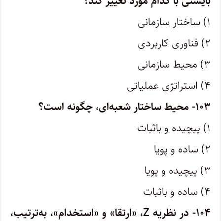
بایستی با کدام مورد تغییر کند؟
۱) ساختار سازمانی
۲) فناوری کاربردی
۳) محیط سازمانی
۴) استراتژی عملیاتی
۱۰۳- محیط ساختار شعبه‌ای، چگونه است؟
۱) پیچیده و باثبات
۲) ساده و پویا
۳) پیچیده و پویا
۴) ساده و باثبات
۱۰۴- در نظریه
Z
، «ارتقا» و «استخدام»، به‌ترتیب،