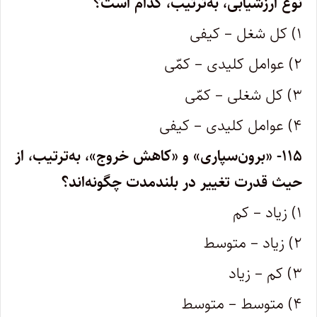
نوع ارزشیابی، به‌ترتیب، کدام است؟
۱) کل شغل – کیفی
۲) عوامل کلیدی – کمّی
۳) کل شغلی – کمّی
۴) عوامل کلیدی – کیفی
۱۱۵- «برون‌سپاری» و «کاهش خروج»، به‌ترتیب، از
حیث قدرت تغییر در بلندمدت چگونه‌اند؟
۱) زیاد – کم
۲) زیاد – متوسط
۳) کم – زیاد
۴) متوسط – متوسط