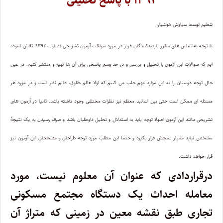
۱۳۹۲ با پاسخ تحلیلی
تنظیم توسط سیاوش هوشیار
با توجه به تماس های مکرر بازدیدکنندگان عزیز در مورد سوالات آزمون تشریحی قضاوت ۱۳۹۲، تلاش نموده
ایم که سوالات این آزمون را تحلیل و بررسی و در حد وسع پاسخی برای آن ها تهیه و منتشر کنیم. در عین
حال توجه دوستان را به این موارد مهم جلب می کنیم که اولا عالم حقوق، عالم نظر است و در مورد هر
مسئله ای ممکن است حتی بین اساتید معظم نیز نظرات مختلفی وجود داشته باشد. ثانیا در آزمون های
تشریحی مانند این آزمون اصولا توجه باید به استدلال و تحلیل داوطلبان باشد و صرف رسیدن به یک نتیجۀ
مشخص نباید معیار سنجش قرار بگیرد و حتما این مطلب مورد توجه طراحان و مصححان این آزمون نیز
قرار خواهد داشت.
درقراردادی که عنوان آن معلوم نیست، مورد
معامله احداث یک دستگاه مجتمع مسکونی
تجاری طبق نقشه معین در زمینی که متراژ آن