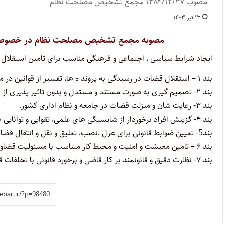
مصوب ۱۳۸۴/۱۲/۲۷ مجمع تشخیص مصلحت نظام
۱۳ تیر ۱۴۰۳
مصوبه مجمع تشخیص مصلحت نظام
در خصوص 
ایجاد شرایط سیاسی ، اجتماعی و فرهنگی مناسب برای تامین استقلال ام
بند ۱ – استقلال قضات در رسیدگی به پروند ه ها، تفسیر از قوانین در مقام تشخیص حق، اتخاذ تصمیم و انشاء رای.
بند ۲- تصمیم گیری به صورت مستند و مستدل و بدون تاثیر پذیری از دخالت دیگران.
بند ۳- رعایت شان و منزلت قضات در جامعه و نظام اداری کشور.
بند ۴- گزینش افراد برخوردار از شایستگی های علمی، تقوایی و توانایی های لازم برای امر قضا.
بند5- تعیین ضوابط قانونی برای عزل ،نصب، تعلیق و نقل و انتقال قضات.
بند ۶ – تامین معیشت و امنیت و محیط کار متناسب با مسئولیت قضاوت.
بند ۷- نظارت دقیق و قانونمند بر کار قاضی و برخورد قانونی با تخلفات قضایی.