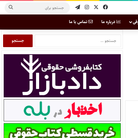
قی
درباره ما
تماس با ما