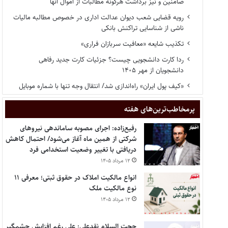
ضامنین و نیز برداشت هرگونه مطالبات از اموال آنها
رویه قضایی شعب دیوان عدالت اداری در خصوص مطالبه مالیات
ناشی از شناسایی تراکنش بانکی
تکذیب شایعه «معافیت سربازان فراری»
ردا کارت دانشجویی چیست؟ جزئیات کارت جدید رفاهی
دانشجویان از مهر ۱۴۰۵
«کیف پول ایران» راه‌اندازی شد/ انتقال وجه تنها با شماره موبایل
پر‌مخاطب‌ترین‌های هفته
رفیع‌زاده: اجرای مصوبه ساماندهی نیروهای
شرکتی از همین ماه آغاز می‌شود/ احتمال کاهش
دریافتی با تغییر وضعیت استخدامی فرد
۱۲ مرداد ۱۴۰۵
انواع مالکیت املاک در حقوق ثبتی؛ معرفی ۱۱
نوع مالکیت ملک
۱۲ مرداد ۱۴۰۵
حجت السلام نقدعلی: علی رغم افزایش چشمگیر