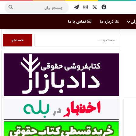
قی
درباره ما
تماس با ما