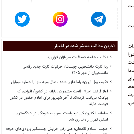
است
یت
ادات
آخرین مطالب منتشر شده در اختبار
این شورا
تکذیب شایعه «معافیت سربازان فراری»
از گذشت
ردا کارت دانشجویی چیست؟ جزئیات کارت جدید رفاهی
جددا
دانشجویان از مهر ۱۴۰۵
ورای
«کیف پول ایران» راه‌اندازی شد/ انتقال وجه تنها با شماره موبایل
حه،
آغاز فرایند احراز اقامت مشمولان یارانه در کشور/ افرادی که
ورت
پیامک دریافت کرده‌اند تا آخر شهریور برای اعلام حضور در کشور
ی،
فرصت دارند
سامانه الکترونیکی درخواست عفو و بخشودگی در دادگستری
استان تهران راه‌اندازی شد
حجت السلام نقدعلی: علی رغم افزایش چشمگیر ورودی‌های حرفه