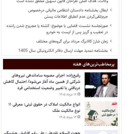
وکالت، هدف اصلی طراحان قانون تسهیل محقق نشده است
ابطال بخشنامه دادستان انتظامی مالیاتی درخصوص
جرم‌تلقی‌کردن عدم انطباق اطلاعات پستی
صورتجلسه نشست قضایی با موضوع: کشته یا مجروح شدن راننده
در تعقیب و گریز پس از ایست به خودرو
زمان شارژ کالابرگ مرداد برای گروه‌های مختلف
بخشنامه تمدید مهلت ارسال دفاتر الکترونیکی سال 1405
پر‌مخاطب‌ترین‌های هفته
رفیع‌زاده: اجرای مصوبه ساماندهی نیروهای
شرکتی از همین ماه آغاز می‌شود/ احتمال کاهش
دریافتی با تغییر وضعیت استخدامی فرد
۱۲ مرداد ۱۴۰۵
انواع مالکیت املاک در حقوق ثبتی؛ معرفی ۱۱
نوع مالکیت ملک
۱۲ مرداد ۱۴۰۵
حجت السلام نقدعلی: علی رغم افزایش چشمگیر