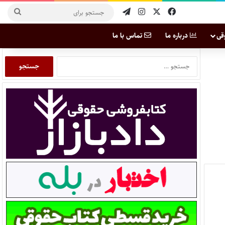
قی
درباره ما
تماس با ما