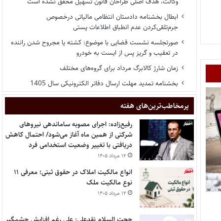
وکالت، هدف اصلی طراحان قانون تسهیل محقق نشده است
ابطال بخشنامه دادستان انتظامی مالیاتی درخصوص
جرم‌تلقی‌کردن عدم انطباق اطلاعات پستی
صورتجلسه نشست قضایی با موضوع: کشته یا مجروح شدن راننده
در تعقیب و گریز پس از ایست به خودرو
زمان شارژ کالابرگ مرداد برای گروه‌های مختلف
بخشنامه تمدید مهلت ارسال دفاتر الکترونیکی سال 1405
پر‌مخاطب‌ترین‌های هفته
رفیع‌زاده: اجرای مصوبه ساماندهی نیروهای
شرکتی از همین ماه آغاز می‌شود/ احتمال کاهش
دریافتی با تغییر وضعیت استخدامی فرد
۱۲ مرداد ۱۴۰۵
انواع مالکیت املاک در حقوق ثبتی؛ معرفی ۱۱
نوع مالکیت ملک
۱۲ مرداد ۱۴۰۵
حجت السلام نقدعلی: علی رغم افزایش چشمگیر