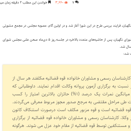
۷
۳,۶۶۰
خواندن این مطلب ۲ دقیقه زمان میبرد
بان، فرایند بررسی طرح در این شورا آغاز شد و در اولین گام، مصوبه مجلس در مجمع مشورتی
به گزارش اختبار، کار اصلاح طرح تسهیل صدور مجوزهای کسب و کار برای رفع ایرادات شورای نگهبان، پس از حاشیه‌های متعدد بالاخره در جلسه روز ۵ دی‌ماه صحن علنی مجلس شورای
رسال شد.
کارشناسان رسمی و مشاوران خانواده قوه ‌قضائیه مکلفند هر سال از
ت به برگزاری آزمون پروانه وکالت اقدام نمایند. داوطلبانی که
حداقل هفتاد درصد (۷۰%) امتیاز میانگین نمرات یک درصد (۱%) حائزان بالاترین امتیاز را کسب
جهت طی مراحل مقتضی به مرجع صدور مجوز مربوط معرفی می‌گردند.
 قوه قضائیه است و قوه مزبور مکلف است درصورت استنکاف کانون
لا، کارشناسان رسمی و مشاوران خانواده قوه ‌قضائیه از برگزاری
ند و مستنکفین توسط قوه قضائیه از مقام خود عزل می شوند. هرگونه