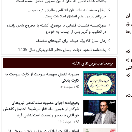
وکالت، هدف اصلی طراحان قانون تسهیل محقق نشده است
ابطال بخشنامه دادستان انتظامی مالیاتی درخصوص
 آن
جرم‌تلقی‌کردن عدم انطباق اطلاعات پستی
یق
صورتجلسه نشست قضایی با موضوع: کشته یا مجروح شدن راننده
ها
در تعقیب و گریز پس از ایست به خودرو
زمان شارژ کالابرگ مرداد برای گروه‌های مختلف
بخشنامه تمدید مهلت ارسال دفاتر الکترونیکی سال 1405
که
اژه
پر‌مخاطب‌ترین‌های هفته
تنی
مصوبه انتقال سهمیه سوخت از کارت سوخت به
 که
کارت بانکی
۷ مرداد ۱۴۰۵
شت،
رفیع‌زاده: اجرای مصوبه ساماندهی نیروهای
شرکتی از همین ماه آغاز می‌شود/ احتمال کاهش
دریافتی با تغییر وضعیت استخدامی فرد
۱۲ مرداد ۱۴۰۵
انواع مالکیت املاک در حقوق ثبتی؛ معرفی ۱۱