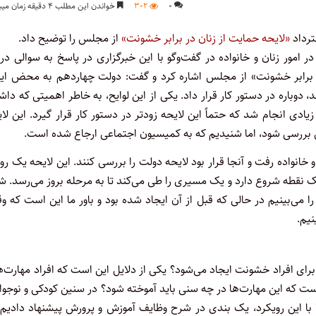
۰
۳۰۲
خواندن این مطلب ۴ دقیقه زمان میبرد
ترداد
«لایحه حمایت از زنان در برابر خشونت»
از مجلس را توضیح داد.
در امور زنان و خانواده در گفت‌وگو با این خبرگزاری در پاسخ به سوالی درب
در برابر خشونت» از مجلس اشاره کرد و گفت: دولت چهاردهم به محض این
باره در دستور کار قرار داد. یکی از این لوایح، به خاطر اهمیتی که دا
دی انجام شد که حتماً این لایحه زودتر در دستور کار قرار گیرد. این لا
ی بررسی شود، اما شنیدیم که به کمیسیون اجتماعی ارجاع شده است.
انواده رفت و آنجا قرار بود لایحه دولت را بررسی کنند. این لایحه یک ر
نقطه شروع دارد و یک مسیری را طی می‌کند تا به مرحله بروز می‌رسد. ش
ا می‌بینیم در حالی که قبل از آن ایجاد شده بود و باور ما این است که و
نیم.
 برای افراد خشونت ایجاد می‌شود؟ یکی از دلایل این است که افراد مهارت‌
ت که این مهارت‌ها در چه سنی باید آموخته شود؟ در سنین کودکی و نوجوا
با این رویکرد، یک‌ بندی در شرح وظایف آموزش و پرورش پیشنهاد دادیم