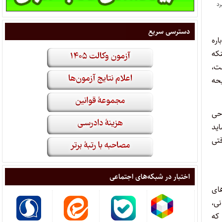
دسترسی سریع
اره
که
شت،
یحه
وحی
اید
قتی
اختبار در شبکه‌های اجتماعی
های
نی،
 که