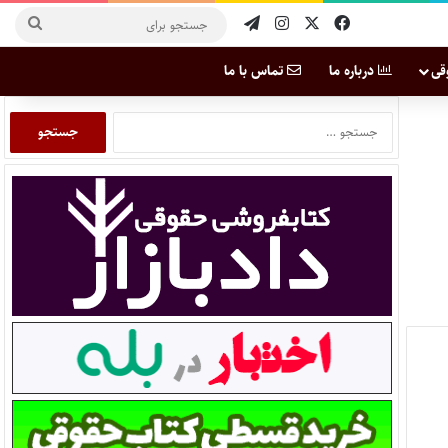
قی
درباره ما
تماس با ما