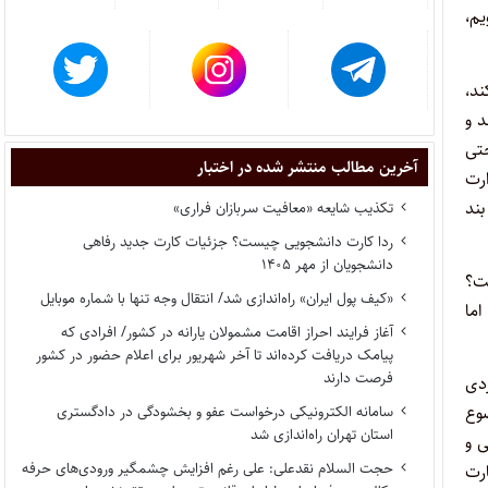
یم،
ند،
د و
حتی
آخرین مطالب منتشر شده در اختبار
ارت
بند
تکذیب شایعه «معافیت سربازان فراری»
ردا کارت دانشجویی چیست؟ جزئیات کارت جدید رفاهی
دانشجویان از مهر ۱۴۰۵
ست؟
«کیف پول ایران» راه‌اندازی شد/ انتقال وجه تنها با شماره موبایل
ما
آغاز فرایند احراز اقامت مشمولان یارانه در کشور/ افرادی که
پیامک دریافت کرده‌اند تا آخر شهریور برای اعلام حضور در کشور
فرصت دارند
ردی
سامانه الکترونیکی درخواست عفو و بخشودگی در دادگستری
وع
استان تهران راه‌اندازی شد
ی و
حجت السلام نقدعلی: علی رغم افزایش چشمگیر ورودی‌های حرفه
ارت