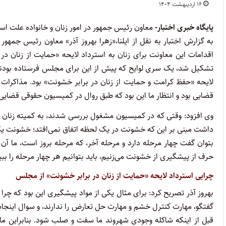
۱۶ اردیبهشت ۱۴۰۴
پایگاه خبری اختبار-
معاون رئیس جمهور در امور زنان و خانواده علت اس
به گزارش اختبار به نقل از ایلنا،‌«زهرا بهروز آذر» معاون رئیس جمهور 
اقدامات این معاونت برای زنان به استرداد لایحه «حمایت از زنان 
تشکیل شد، یک سری لوایح که پیش از این برای مجلس فرستاده بودند، دو
لایحه «حفظ کرامت و حمایت از زنان در برابر خشونت» بود. مذاکرات زیا
قضایی بود و انتظار ما این بود که طبق روال در کمیسیون حقوقی قضای
وی افزود: وقتی که در کمیسیون مشغول بررسی شدند، به کمیته زنان و خ
داشت مبنی بر این که خشونت در یک لحظه اتفاق نمی‌افتد؛ خشونت یک 
بتوان گفت چهار مرحله دارد و مرحله آخر، که مرحله بروز است، ما آن ر
حرف از پیشگیری از خشونت می‌زنیم، باید بتوانیم هر چهار مرحله را ببی
چرایی استرداد لایحه «حمایت از زنان در برابر خشونت» از مجلس
بهروز آذر تصریح کرد: برای مثال یکی از مواد پیشگیری این بود که چرا
گفتگو، مهارت کنترل خشم و مهارت حل تعارض را ندارند، و سوال اینجاس
قبل از اینکه شاکله وجودی شهروند ما سفت و صلب شود. بنابراین ما 