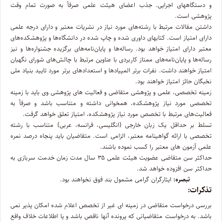
و دستگاههای اجرایی. جذب اعضای هیئت علمی صرفاً به صورت تمام وقت
پژوهشی است.
داشتن مقالات مرتبط با رشته‌های مورد نیاز در نشریات معتبر و دارای درجه علمی
دارای امتیاز است. کتابهای داوری شده و چاپ شده در دانشگاه‌ها و پژوهشکده‌های
معتبر دارای امتیاز خواهد بود. رساله‌ها و پایان‌نامه‌های برگزیده جشنواره‌ها و نیز
رساله‌ها و پایان‌نامه‌های ممتاز کاربردی با عناوین مرتبط با چالش‌های شورای نگهبان
امتیاز خواهند داشت. نفرات برتر المپیادها و استعدادهای برتر مورد تایید بنیاد ملی
نخبگان حائز امتیاز خواهند بود.
زمینه تخصصی، علمی و پژوهشی متقاضی و فعالیت های پژوهشی وی باید با زمینه
تخصصی مورد نیاز پژوهشکده، همخوانی داشته و متناسب باشد و صرفاً به
فعالیت‌های مرتبط با تخصص مورد نیاز پژوهشکده، امتیاز تعلق خواهد گرفت.
تسلط بر حداقل یک زبان خارجی (انگلیسی، فرانسه، عربی) متناسب با رشته
تخصصی با ارائه گواهینامه معتبر، الزامی است. متقاضیان باید پنجاه درصد نمره
علمی آزمون های معتبر را کسب نموده باشند.
حداکثر سن متقاضی عضویت هیئت علمی ۳۵ سال مدت زمان خدمت سربازی به
حداکثر سن افزوده خواهد شد.
تبصره:
ایثارگران گرامی مشمول بند فوق نخواهند بود.
تذکرات:
بررسی درخواست متقاضی در زمینه ای غیر از تخصص اعلام شده امکان پذیر نمی
باشد. به درخواست متقاضیانی که پرونده آنها ناقص باشد و یا اطلاعات خلاف واقع