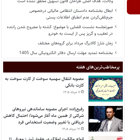
وکالت، هدف اصلی طراحان قانون تسهیل محقق نشده است
ابطال بخشنامه دادستان انتظامی مالیاتی درخصوص
جرم‌تلقی‌کردن عدم انطباق اطلاعات پستی
صورتجلسه نشست قضایی با موضوع: کشته یا مجروح شدن راننده
در تعقیب و گریز پس از ایست به خودرو
زمان شارژ کالابرگ مرداد برای گروه‌های مختلف
بخشنامه تمدید مهلت ارسال دفاتر الکترونیکی سال 1405
پر‌مخاطب‌ترین‌های هفته
مصوبه انتقال سهمیه سوخت از کارت سوخت به
کارت بانکی
۷ مرداد ۱۴۰۵
رفیع‌زاده: اجرای مصوبه ساماندهی نیروهای
شرکتی از همین ماه آغاز می‌شود/ احتمال کاهش
دریافتی با تغییر وضعیت استخدامی فرد
۱۲ مرداد ۱۴۰۵
انواع مالکیت املاک در حقوق ثبتی؛ معرفی ۱۱