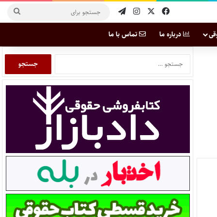
قی
درباره ما
تماس با ما