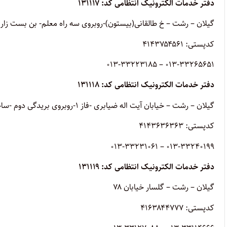
دفتر خدمات الکترونیک انتظامی کد: ۱۳۱۱۱۷
گیلان – رشت – خ طالقانی(بیستون)-روبروی سه راه معلم- بن بست زارع
کدپستی: ۴۱۴۳۷۵۴۵۶۱
013-33265651 – 013-33223185
دفتر خدمات الکترونیک انتظامی کد: ۱۳۱۱۱۸
گیلان – رشت – خیابان آیت اله ضیابری -فاز ۱-روبروی بریدگی دوم -ساختمان ستاره شهر ط2 واحد4
کدپستی: ۴۱۴۳۶۳۶۳۶۳
013-33240199 – 013-33231061
دفتر خدمات الکترونیک انتظامی کد: ۱۳۱۱۱۹
گیلان – رشت – گلسار خیابان ۷۸
کدپستی: ۴۱۶۳۸۴۴۷۷۷