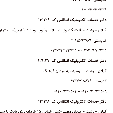
013-33333239
دفتر خدمات الکترونیک انتظامی کد: ۱۳۱۱۲۶
گیلان – رشت – فلکه گاز-اول بلوار لاکان-کوچه وحدت (رامین)-ساختمان جلیل-طبقه3-
کدپستی: ۴۱۴۵۶۹۳۸۷۱
013-33473244 – 013-33472744
دفتر خدمات الکترونیک انتظامی کد: ۱۳۱۱۲۷
گیلان – رشت – نرسیده به میدان فرهنگ
کدپستی: ۴۱۳۷۷۱۸۸۷۶
013-33324508 – 013-3230563
دفتر خدمات الکترونیک انتظامی کد: ۱۳۱۱۲۸
گیلان – رشت – میدان مصلی-نبش خیابان ۱۵ خرداد-بالای بانک پارسیان-ط1 واحد1