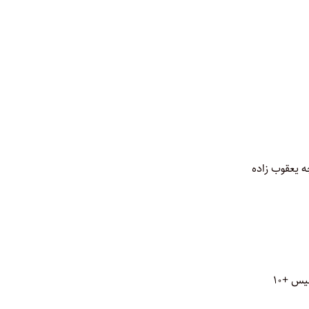
ه یعقوب زاده
یس +۱۰