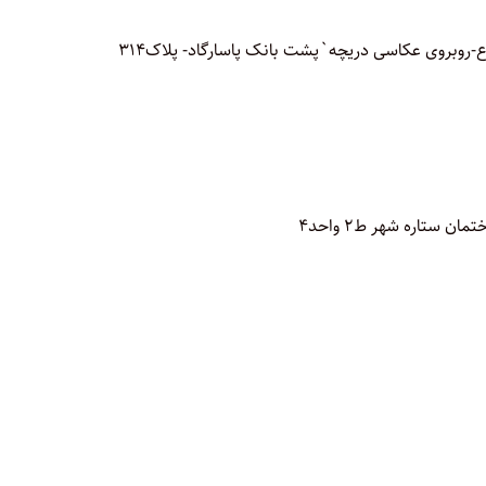
-روبروی عکاسی دریچه`پشت بانک پاسارگاد- پلاک314