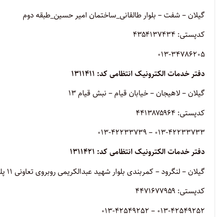
گیلان – شفت – بلوار طالقانی_ساختمان امیر حسین_طبقه دوم
کدپستی: ۴۳۵۴۱۳۷۴۳۴
013-34786205
دفتر خدمات الکترونیک انتظامی کد: ۱۳۱۱۴۱۱
گیلان – لاهیجان – خیابان قیام – نبش قیام ۱۳
کدپستی: ۴۴۱۳۸۷۵۹۶۴
013-42233733 – 013-42233739
دفتر خدمات الکترونیک انتظامی کد: ۱۳۱۱۴۲۱
گیلان – لنگرود – کمربندی بلوار شهید عبدالکریمی روبروی تعاونی ۱۱ پلیس +۱۰
کدپستی: ۴۴۷۱۶۷۷۹۵۹
013-42549252 – 013-42549252