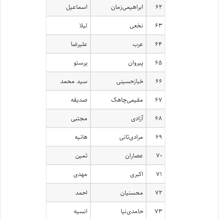
۶۲
ابراهیمی‌زمان
اسماعیل
۶۳
نخعی
لیلا
۶۴
عرب
علیرضا
۶۵
پیروان
پرستو
۶۶
خباز‌حسینی
سید محمد
۶۷
مقیمی‌چاهک
صدیقه
۶۸
آزادی
مجتبی
۶۹
مرادی‌ثانی
هانیه
۷۰
عصاران
ثمین
۷۱
اکبری
مهدی
۷۲
محسنیان
احمد
۷۳
حامدی‌نیا
انسیه