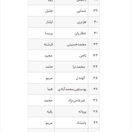
۳۹
شمایی
جلیل
۴۰
هژبری
ایلناز
۴۱
عطاریان
پریسا
۴۲
محمد‌حسینی
فرشته
۴۳
تاجی
مجید
۴۴
محمد‌نیا
حامد
۴۵
کهندل
مریم
۴۶
پوستچی‌محمد‌آبادی
هما
۴۷
ضرغامی‌نژاد
محمد
۴۸
پروانه
رقیه
۴۹
بامشاد
مریم