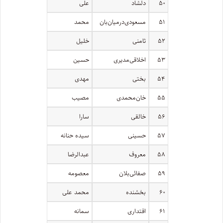
۵۰
دلشاد
على
۵۱
مسعودی‌درمیان‌بان
محمد
۵۲
ثامنی
خلیل
۵۳
اخلاقی‌مدیری
حسین
۵۴
بختی
مهدی
۵۵
خان‌محمدی
مصیب
۵۶
خالقی
سارا
۵۷
حسینی
سیده حنانه
۵۸
معروف
عبدالرضا
۵۹
صفائی‌بلان
معصومه
۶۰
بخشنده
محمد علی
۶۱
اقتداری
سمانه