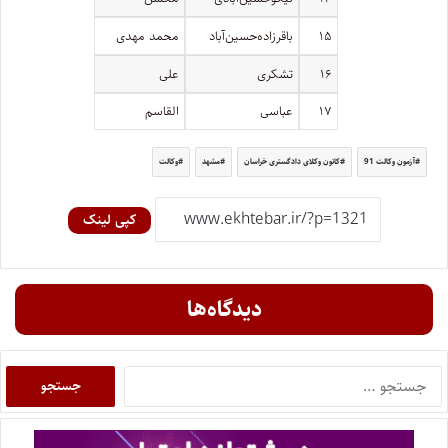
۱۵
باقرزاده‌حسین‌آباد
محمد مهدی
۱۶
تشکری
على
۱۷
عباسی
القاسم
آزمون وکالت 91
کانون وکلای دادگستری خراسان
مشهد
وکالت
کپی لینک
دیدگاه‌ها