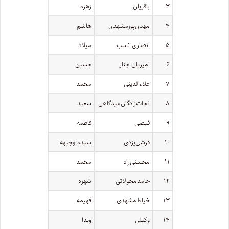
۳
باقریان
زهره
۴
مهدی‌پور‌مشهدی
هاشم
۵
انصاری نسب
میلاد
۶
امیریان چنار
حسین
۷
علاءالدینی
محمد
۸
نجات‌زادگان‌عیدگاهی
سعید
۹
فیضی
فاطمه
۱۰
قرشی‌یزدی
سیده وجیهه
۱۱
محسنی‌راد
محمد
۱۲
حامد‌محولاتی
شهره
۱۳
خیاط‌مشهدی
فهیمه
۱۴
وکیلی
ویدا