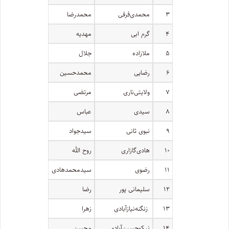
۳
محمدی‌فرقی
محمدرضا
۴
گرم ابی
مهدیه
۵
ملازاده
جلال
۶
رضایی
محمدحسین
۷
ولایتی‌ناری
مرتضی
۸
سیدی
عباس
۹
نبوی ثانی
سیدجواد
۱۰
هادی‌گازاری
روح الله
۱۱
رضوی
سید‌محمدهادی
۱۲
سلیمانی پور
رضا
۱۳
زنگنه‌نیاز‌آبادی
زهرا
۱۴
نیکو‌حسین‌آبادی
محسن