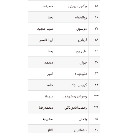
۱۵
برکچی‌تبریزی
حمیده
۱۶
روانخواه
رضا
۱۷
موسوی
سید مجید
۱۸
قربانی
ابوالقاسم
۱۹
علی پور
رضا
۲۰
جوان
محمد
۲۱
دنیا‌دیده
امیر
۲۲
کریمی نژاد
حامد
۲۳
رسولیان‌مشهدی
سهیلا
۲۴
رحمت‌آبادی‌ثانی
محمدرضا
۲۵
رفعتی
محبوبه
۲۶
دهقانیان
الناز