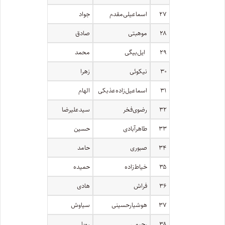
۲۷
اسماعیلی‌مقدم
جواد
۲۸
موهبتی
صادق
۲۹
ایل‌بیگی
محمد
۳۰
نیکوئی
زهرا
۳۱
اسماعیل‌زاده‌عذبکی
الهام
۳۲
رضوی‌فخر
سیدعلیرضا
۳۳
طاهر‌آبادی
حسین
۳۴
صبوری
حامد
۳۵
خیاط‌زاده
حمیده
۳۶
فراش
هادی
۳۷
هوشیار‌حسینی
سیاوش
۳۸
رحیمی
رویا