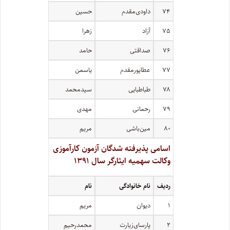
۷۴
داودی‌مقدم
حسین
۷۵
آزاد
زهرا
۷۶
صداقتی
حامد
۷۷
عطاپور‌مقدم
یاسمن
۷۸
طباطبایی
سیدمحمد
۷۹
رحمانی
مهدی
۸۰
مین‌باشی
مریم
اسامی پذیرفته شدگان آزمون کارآموزی
وکالت سهمیه ایثارگر سال ۱۳۹۱
ردیف
نام خانوادگی
نام
۱
دیوان
مریم
۲
پارسای‌زیارت
محمد‌رحیم