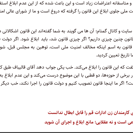
ه و متاسفانه اعتراضات زیاد است و این باعث شده که از این عدم ابلاغ استف
ملی جلوی ابلاغ این قانون را گرفته که دروغ است و ما از شورای عالی ام
سایت و کانال گمنام؛ آن ها می گویند به شما گفته‌اند این قانون اشکالاتی د
نون چنین چیزی داریم؟ اگر چیزی قانون شد، باید ابلاغ شود. اگر دولت 
ن قانون به اسم اینکه مخالف امنیت ملی است، توهین به مجلس قبل، شور
تاریخ تعیین کردید.
ت که این قانون را ابلاغ می‌کند. خب یکی جواب دهد آقای قالیباف طبق ک
 برخی از حوزه‌ها، دو قطبی با این موضوع درست می‌کند و این عدم ابلاغ به
 اگر ما اینجا قانون تصویب کنیم و دولت قانون را اجرا نکند، خب دیگر
کارمندان زن ادارات قم را قابل ابطال ندانست
است و نه عقلایی؛ مانع ابلاغ و اجرای آن شوید