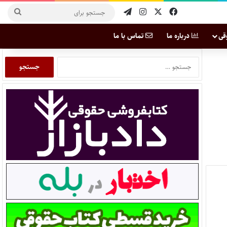
قی
درباره ما
تماس با ما