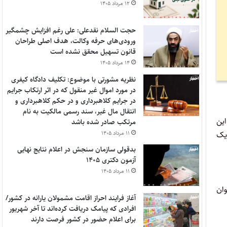
۱۲ مرداد ۱۴۰۵
حجت السلام نقدعلی: علی رغم افزایش چشمگیر
ورودی‌های حرفه وکالت، هدف اصلی طراحان
قانون تسهیل محقق نشده است
۱۴ مرداد ۱۴۰۵
نظریه مشورتی با موضوع: تکلیف دادگاه کیفری
در مورد اموال غیر منقول که در اثر ارتکاب جرایم
در جرایم کلاهبرداری و در حکم کلاهبرداری و
انتقال مال غیر، سند رسمی مالکیت به نام
تشریفات (پروتکل) در مورد حمل و نقل بین­‌المللی به گونه تعریف شده در ماده (۱) این
مرتکب صادر شده باشد
۱۱ مرداد ۱۴۰۵
 یک
بدقولی سازمان سنجش در اعلام نتایج نهایی
آزمون دکتری ۱۴۰۵
۱۱ مرداد ۱۴۰۵
وان
آغاز فرایند احراز اقامت مشمولان یارانه در کشور/
افرادی که پیامک دریافت کرده‌اند تا آخر شهریور
برای اعلام حضور در کشور فرصت دارند