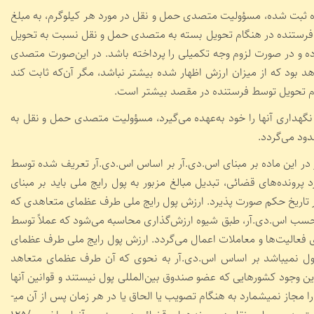
مراه ثبت شده، مسؤولیت متصدی حمل و نقل در مورد هر کیلوگرم، به مبلغ
که فرستنده در هنگام تحویل بسته به متصدی حمل و نقل نسبت به تحویل
ده و در صورت لزوم وجه تکمیلی را پرداخته باشد. در این‌صورت متصدی
بود که از میزان ارزش اظهار شده بیشتر نباشد، مگر آن‌که ثابت کند
ام تحویل توسط فرستنده در مقصد بیشتر است.
 نگهداری آنها را خود به‌عهده می‌گیرد، مسؤولیت متصدی حمل و نقل به
ور در این ماده بر مبنای اس.دی.آر بر اساس اس.دی.آر تعریف شده توسط
د پرونده­‌های قضائی، تبدیل مبالغ مزبور به پول رایج ملی باید بر مبنای
 تاریخ حکم صورت پذیرد. ارزش پول رایج ملی طرف عظمای متعاهدی که
برحسب اس.دی.آر، طبق شیوه ارزش‌گذاری محاسبه می‌شود که عملاً توسط
ای فعالیت‌ها و معاملات اعمال می‌گردد. ارزش پول رایج ملی طرف عظمای
ول نمی­باشد بر اساس اس.دی.آر به نحوی که آن طرف عظمای متعاهد
ن وجود کشورهایی که عضو صندوق بین­‌ا‌‌لمللی پول نیستند و قوانین آنها
اعمال مفاد بند (۱)، (۲) و (۳) ماده (۲۲) را مجاز نمی­شمارد به هنگام تصویب یا الحاق یا در هر زمان پس از آن می­