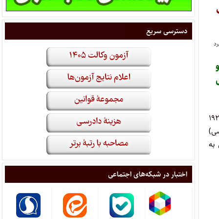
دسترسی سریع
رشو و
 می‌شود به تشریفات (پروتکل)های اصلاحی(۱)،(۲) و(۴) کنوانسیون ورشو مورخ ۱۲ اکتبر ۱۹۲۹
ادی (۵ مهر ۱۳۳۴ هجری‌شمسی)
 در مونترال به
اختبار در شبکه‌های اجتماعی