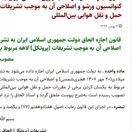
کنوانسیون ورشو و اصلاحی آن به موجب تشریفات (
حمل و نقل هوایی بین‌المللی
۲ بهمن ۱۳۹۶
اصلاحی آن به موجب تشریفات (پروتکل) لاهه مربوط به
مصوب ۳۹۴/۴/۲۴
ماده واحده ـ
تصویب رسیده است به‌شرح پیوست ملحق گردد و اسناد الحاق را نزد امی
تبصره ـ
در اجرای این قانون رعایت اصول هفتادوهفتم (۷۷) و یکصد و سی و نهم (۱۳۹) قانون اساسی جمهوری اسلامی ایران، الزامی‌است.
بسم الله
تشریفات (پروتکل) الحاقی شماره (۱) امضاء ش