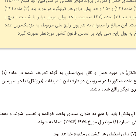
توانند اعلام نمایند که سقف مسؤولیت متصدی حمل و نقل در پرونده­های قضائی در سرزمین آنها مبلغ ۱۲۵/۰۰۰
واحد پولی برای هر مسافر در مورد بند (۱) ماده (۲۲) و ۲۵۰ واحد پولی برای هر کیلوگرم در مورد بند (۲) ماده (۲۲)
و ۵/۰۰۰ واحد پولی برای هر مسافر در مورد بند (۳) ماده (۲۲) می­باشد. واحد پولی مزبور برابر با شصت و پنج و
ت. این مبالغ را می­توان به هر پول رایج ملی مربوط، به نزدیک‌ترین عدد
غ به پول رایج ملی باید بر اساس قانون کشور موردنظر صورت گیرد.
کنوانسیون ورشو به‌گونه اصلاح شده توسط این 
 ماده مذکور یا در سرزمین دو طرف این تشریفات (پروتکل) یا در سرزمین
ی دیگر واقع شده باشد.
پروتکل) باید با هم به عنوان سندی واحد خوانده و تفسیر شوند و به‌عن
) شناخته شوند.
.