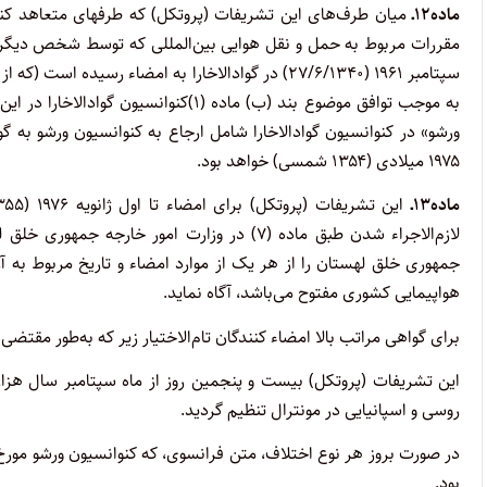
ماده۱۲ـ
میان طرف‌های این تشریفات (پروتکل) که طرفهای متعاهد کنو
سپتامبر ۱۹۶۱ (۲۷/۶/۱۳۴۰) در گوادالاخارا به امضاء ر
به موجب توافق موضوع بند (ب) ماده (۱)ک
۱۹۷۵ میلادی (۱۳۵۴ شمسی) خواهد بود.
ماده۱۳ـ
لازم‌الاجراء شدن طبق ماده (۷) در وزارت امور 
جمهوری خلق لهستان را از هر یک از موارد امضاء و تاریخ مربوط به آن
هواپیمایی کشوری مفتوح می‌باشد، آگاه نماید.
برای گواهی مراتب بالا امضاء کنندگان تام‌­الاختیار زیر که به‌طور مقتضی 
این تشریفات (پروتکل) بیست و پنجمین روز از ماه سپتامبر سال هزار 
روسی و اسپانیایی در مونترال تنظیم گردید.
بود.