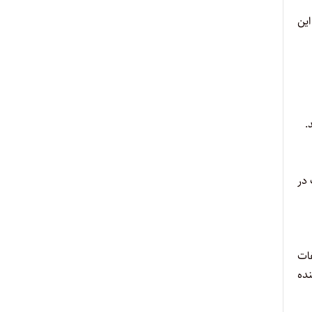
ین
ویت در
ات
نده