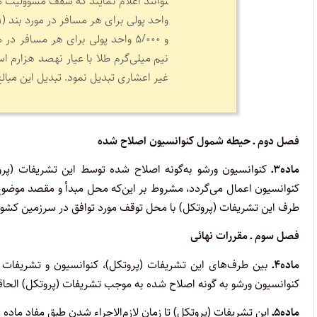
نیم میلی‌گرم طلا با عیار نهصد هزارم اس
غیر اعشاری تبدیل نمود. تبدیل این مبال
فصل دوم ـ حیطه شمول کنوانسیون اصلاح شده
ماده۳ـ
کنوانسیون اعمال می­‌گردد، مشروط بر این‌که محل مبدأ و مقصد موضوع
طرف این تشریفات (پروتکل) با محل توقف مورد توافق در سرزمین کشور
فصل سوم ـ مقررات نهائی
ماده۴ـ
بین طرف‌های این تشریفات (پروتکل)، کنوانسیون و تشریفات (
کنوانسیون ورشو به گونه اصلاح شده به موجب تشریفات (پروتکل) الحاقی شماره (۱) مونترال مورخ ۱۹۷۵ (۱۳۵۴
ماده۵ـ
این تشریفات (پروتکل) تا زمان لازم‌الاجراء شدن طبق مفاد ماده (۷) برای امضای هر کشوری مفتوح خواهد بود