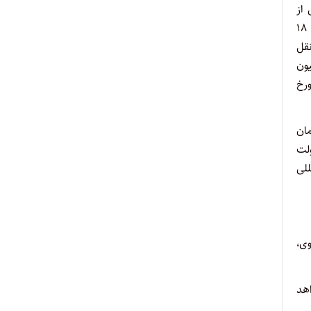
از
مقررات مربوط به حمل و نقل هوایی بین‌­المللی که توسط شخص دیگری غیر از متصدی حمل و نقل طرف قرارداد انجام گردیده است و در تاریخ ۱۸
نقل
سیون
الحاقی شماره (۱) مونترال مورخ
ا زمان
ولت
للی
وی،
اکم خواهد