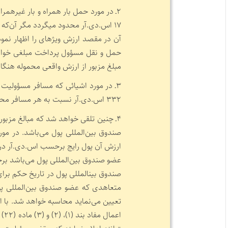
۲ـ در مورد حمل بار همراه و بار غیره
۱۷ اس.دی.آر محدود می­گردد مگر آن‌
آن در مقصد ارزش ویژه­ای را اظهار نمو
حمل و نقل مسؤول پرداخت مبلغی خواهد 
مبلغ مزبور از ارزش واقعی محموله هنگ
۳ـ در مورد اشیائی که مسافر مسؤولیت
۳۳۲ اس.دی.آر نسبت به هر مسافر محدود می­‌گردد.
۴ـ چنین تلقی خواهد شد که مبالغ مزب
صندوق بین‌­المللی پول می‌­باشد. در مور
ارزش آن پول رایج برحسب اس.دی.آر در
عضو صندوق بین­‌المللی پول می­‌باشد 
صندوق بین­المللی پول در تاریخ حکم بر
متعاهدی که عضو صندوق بین‌المللی پ
تعیین می­‌نماید محاسبه خواهد شد. با ای