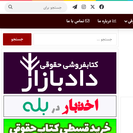
قی
درباره ما
تماس با ما