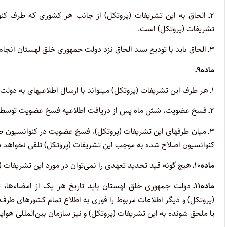
۲ـ الحاق به این تشریفات (پروتکل) از جانب هر کشوری که طرف کنو
تشریفات (پروتکل) است.
۳ـ الحاق باید با تودیع سند الحاق نزد دولت جمهوری خلق لهستان انجام پذیرد و در نودمین روز پس از تودیع، نافذ می­‌گردد.
ماده۹ـ
۱ـ هر طرف این تشریفات (پروتکل) می­تواند با ارسال اطلاعیه­ای به دولت جمهوری خلق لهستان عضویت خود در این تشریفات (پروتکل) را فسخ نماید.
۲ـ فسخ عضویت، شش ماه پس از دریافت اطلاعیه فسخ عضویت توسط دولت جمهوری خلق لهستان نافذ می­‌گردد.
کنوانسیون اصلاح شده به موجب این تشریفات (پروتکل) تلقی نخواهد 
ماده۱۰ـ
هیچ گونه قید تحدید تعهدی را نمی‌توان در مورد این تشریفات (
ماده۱۱ـ
دولت جمهوری خلق لهستان باید تاریخ هر یک از امضاءها، تا
(پروتکل) و دیگر اطلاعات مربوط را فوری به اطلاع تمام کشورهای طرف 
یا ملحق شونده به این تشریفات (پروتکل) و نیز سازمان بین‌المللی هواپ