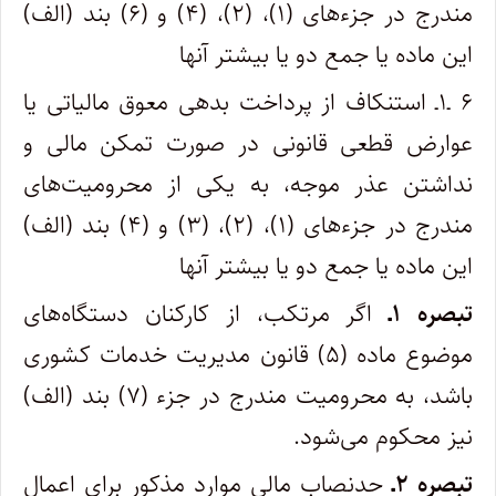
مندرج در جزءهای (۱)، (۲)، (۴) و (۶) بند (الف)
این ماده یا جمع دو یا بیشتر آنها
۶ ـ۱ـ استنکاف از پرداخت بدهی معوق مالیاتی یا
عوارض قطعی قانونی در صورت تمکن مالی و
نداشتن عذر موجه، به یکی از محرومیت‌های
مندرج در جزءهای (۱)، (۲)، (۳) و (۴) بند (الف)
این ماده یا جمع دو یا بیشتر آنها
تبصره ۱ـ
اگر مرتکب، از کارکنان دستگاه‌های
موضوع ماده (۵) قانون مدیریت خدمات کشوری
باشد، به محرومیت مندرج در جزء (۷) بند (الف)
نیز محکوم می‌شود.
تبصره ۲ـ
حدنصاب مالی موارد مذکور برای اعمال