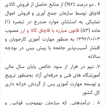
۶ ـ دو درصد (۲%) از منابع حاصل از فروش کالای
قاچاق توسط سازمان جمع ­آوری و فروش اموال
تملیکی به استثنای موارد مندرج در تبصره (۱)
ماده (۵۳)
قانون مبارزه با قاچاق کالا و ارز
مصوب
۱۳۹۲/۱۰/۰۳ به منظور مهارت ­آموزی کارجویان و
اقشار آسیب‌پذیر جامعه با پیش ­بینی در بودجه
سالانه
۷ـ نیم در هزار از سود خالص پایان سال مالی
‌آموزشگاه های فنی و حرفه‌ای آزاد ‌‌به‌منظور ترویج
و توسعه مهارت ­آموزی پس از گردش خزانه­ داری
کل کشور
۸ ـ درآمدهایی که سازمان به­موجب قوانین و