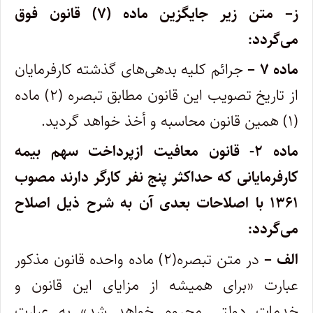
ز– متن زیر جایگزین ماده (۷) قانون فوق
می‌گردد:
ماده ۷ –
جرائم کلیه بدهی‌های گذشته کارفرمایان
از تاریخ تصویب این قانون مطابق تبصره (۲) ماده
(۱) همین قانون محاسبه و أخذ خواهد گردید.
ماده ۲- قانون معافیت ازپرداخت سهم بیمه
کارفرمایانی که حداکثر پنج نفر کارگر دارند مصوب
۱۳۶۱ با اصلاحات بعدی آن به شرح ذیل اصلاح
می‌گردد:
الف –
در متن تبصره(۲) ماده واحده قانون مذکور
عبارت «برای همیشه از مزایای این قانون و
خدمات دولتی محروم خواهد شد» به عبارت