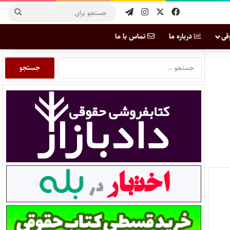
قی
درباره ما
تماس با ما