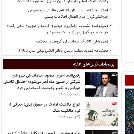
وکالت، هدف اصلی طراحان قانون تسهیل محقق نشده است
ابطال بخشنامه دادستان انتظامی مالیاتی درخصوص
جرم‌تلقی‌کردن عدم انطباق اطلاعات پستی
صورتجلسه نشست قضایی با موضوع: کشته یا مجروح شدن راننده
در تعقیب و گریز پس از ایست به خودرو
زمان شارژ کالابرگ مرداد برای گروه‌های مختلف
بخشنامه تمدید مهلت ارسال دفاتر الکترونیکی سال 1405
پر‌مخاطب‌ترین‌های هفته
رفیع‌زاده: اجرای مصوبه ساماندهی نیروهای
شرکتی از همین ماه آغاز می‌شود/ احتمال کاهش
دریافتی با تغییر وضعیت استخدامی فرد
۱۲ مرداد ۱۴۰۵
انواع مالکیت املاک در حقوق ثبتی؛ معرفی ۱۱
نوع مالکیت ملک
۱۲ مرداد ۱۴۰۵
نظریه مشورتی با موضوع: تکلیف دادگاه کیفری