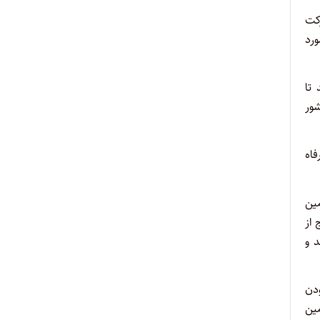
کت
ورد
تا
شور
فاه
مین
 از
د و
ودن
ین