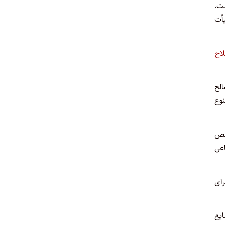
گی است.
یأت
صلاح
الح
نوع
صوب ۱۳۶۹/۸/۲۹ مجمع تشخیص
تماعی
ای
یع