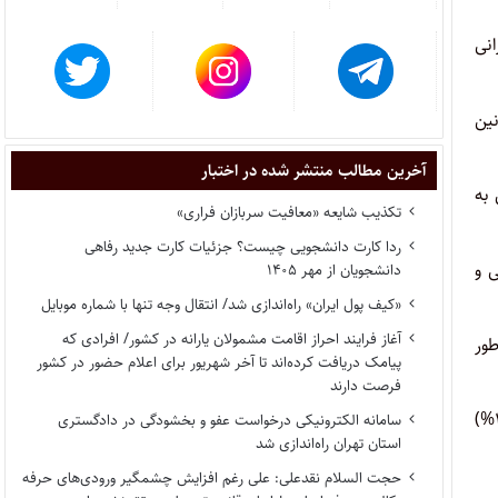
 ایرانی
وانین
آخرین مطالب منتشر شده در اختبار
%) سهام آن متعلق به
تکذیب شایعه «معافیت سربازان فراری»
ردا کارت دانشجویی چیست؟ جزئیات کارت جدید رفاهی
اص حقیقی و
دانشجویان از مهر ۱۴۰۵
«کیف پول ایران» راه‌اندازی شد/ انتقال وجه تنها با شماره موبایل
آغاز فرایند احراز اقامت مشمولان یارانه در کشور/ افرادی که
ور
پیامک دریافت کرده‌اند تا آخر شهریور برای اعلام حضور در کشور
فرصت دارند
۸ – تولید داخلی: عبارت از تولید کالا، تجهیزات، خدمات یا محصولاتی اعم از سخت افزار، نرم افزار، فناوری و نشان «برند» است که صد در صد (۱۰۰%)
سامانه الکترونیکی درخواست عفو و بخشودگی در دادگستری
استان تهران راه‌اندازی شد
حجت السلام نقدعلی: علی رغم افزایش چشمگیر ورودی‌های حرفه