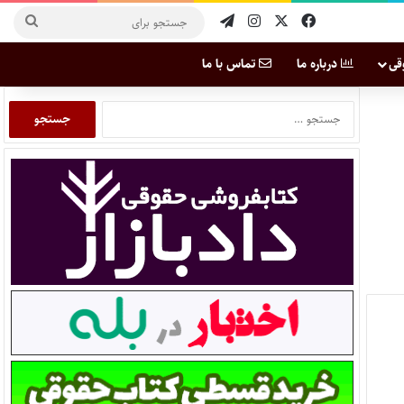
قی
درباره ما
تماس با ما