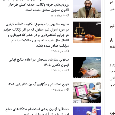
ماده (۱) این قانون که در
ورودی‌های حرفه وکالت، هدف اصلی طراحان
 می
قانون تسهیل محقق نشده است
۱۴ مرداد ۱۴۰۵
نظریه مشورتی با موضوع: تکلیف دادگاه کیفری
طور
در مورد اموال غیر منقول که در اثر ارتکاب جرایم
در جرایم کلاهبرداری و در حکم کلاهبرداری و
ار
انتقال مال غیر، سند رسمی مالکیت به نام
مرتکب صادر شده باشد
فع
۱۱ مرداد ۱۴۰۵
بدقولی سازمان سنجش در اعلام نتایج نهایی
م و
آزمون دکتری ۱۴۰۵
وجه به
۱۱ مرداد ۱۴۰۵
رائی
تاریخ ثبت نام و برگزاری آزمون دفتریاری ۱۴۰۵
 یا
۱۰ مرداد ۱۴۰۵
صادقی: آزمون بعدی استخدام دادگاه‌های صلح
ورد
امسال یا سال آینده برگزار می‌شود