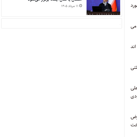
ورد
۱۱ مرداد ۱۴۰۵
 می
اند
ثنی
۵%) آن به عنوان علی
لیات مؤدی
وارض
خت