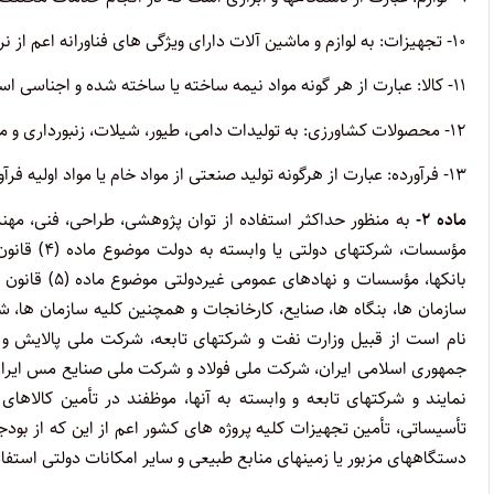
۱۰- تجهیزات: به لوازم و ماشین آلات دارای ویژگی های فناورانه اعم از نرم افزار و سخت افزار اطلاق می شود.
۱۱- کالا: عبارت از هر گونه مواد نیمه ساخته یا ساخته شده و اجناسی است که در ساخت و تکمیل پروژه به مصرف می رسد.
۱۲- محصولات کشاورزی: به تولیدات دامی، طیور، شیلات، زنبورداری و محصولات زراعی و باغی و وابسته به آنها اطلاق می شود.
۱۳- فرآورده: عبارت از هرگونه تولید صنعتی از مواد خام یا مواد اولیه فرآوری شده است.
ماده ۲-
به منظور حداکثر استفاده از توان پژوهشی، طراحی، فنی، مهند
بانکها، مؤسسا
سازمان ها، بنگاه ها، صنایع، کارخانجات و همچنین کلیه سازمان ها، 
نام است از قبیل وزارت نفت و شرکتهای تابعه، شرکت ملی پالایش و
جمهوری اسلامی ایران، شرکت ملی فولاد و شرکت ملی صنایع مس ایران، ا
نمایند و شرکتهای تابعه و وابسته به آنها، موظفند در تأمین کالا
تأسیساتی، تأمین تجهیزات کلیه پروژه های کشور اعم از این که از بودجه
دستگاههای مزبور یا زمینهای منابع طبیعی و سایر امکانات دولتی استفاد