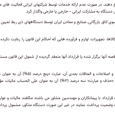
اع دهند. در صورت عدم ارائه خدمات توسط شرکتهای ایرانی فعالیت های م
سوی اتاق بازرگانی، صنایع و معادن ایران توسط دستگاههای ذی ربط تعیین
 تجهیزات، لوازم و فرآورده هایی که احکام این قانون را رعایت نکرده 
قصه آنها برگزار شده یا قرارداد آنها منعقد گردیده از شمول این قانون مست
در ماده (۱۰۴) قانون مالیاتهای مستقیم مصوب ۱۳۶۶/۱۲/۳ و اصلاحات و الحاقات بعدی آن، عبارت «پنج درصد (
الحساب مالیات مؤدی (دریافت کنندگان وجوه) کسر و ظرف سی روز «حذف و عبارت» سه درصد (۳%) آن به عنوان علی الحساب ما
ع ماده (۲) این قانون که طرف قرارداد با پیمانکاران و مهندسین مشاور می باشند مکلفند مالیات و ع
 وضعیت پرداخت نمایند در غیر این صورت دستگاه مذکور، مشمول پردا