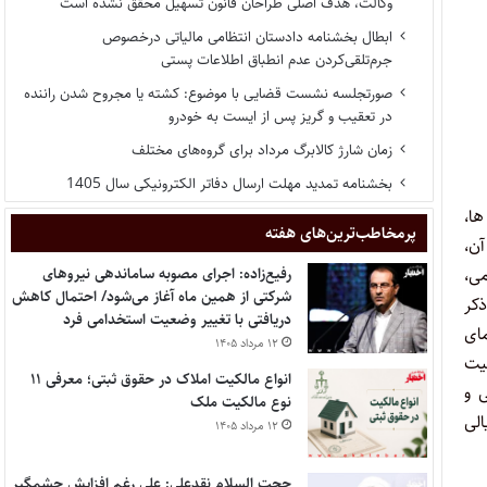
وکالت، هدف اصلی طراحان قانون تسهیل محقق نشده است
ابطال بخشنامه دادستان انتظامی مالیاتی درخصوص
جرم‌تلقی‌کردن عدم انطباق اطلاعات پستی
صورتجلسه نشست قضایی با موضوع: کشته یا مجروح شدن راننده
در تعقیب و گریز پس از ایست به خودرو
زمان شارژ کالابرگ مرداد برای گروه‌های مختلف
بخشنامه تمدید مهلت ارسال دفاتر الکترونیکی سال 1405
ها،
پر‌مخاطب‌ترین‌های هفته
قات بعدی آن،
لامی،
رفیع‌زاده: اجرای مصوبه ساماندهی نیروهای
شرکتی از همین ماه آغاز می‌شود/ احتمال کاهش
ذکر
دریافتی با تغییر وضعیت استخدامی فرد
ای
۱۲ مرداد ۱۴۰۵
عیت
انواع مالکیت املاک در حقوق ثبتی؛ معرفی ۱۱
 و
نوع مالکیت ملک
الی
۱۲ مرداد ۱۴۰۵
حجت السلام نقدعلی: علی رغم افزایش چشمگیر