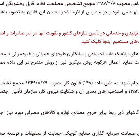
اجتماعی براساس بندهای ذیل ماده (۲) قانون اصلاح قانون تأمین اجتماعی مصوب ۱۳۸۷/۴/۸ مجمع تشخیص مصلحت نظام، قابل بخشود
عی تهیه می شود و دو ماه پس از لازم الاجراء شدن این قانون به تصویب ه
انون حداکثر استفاده از توان تولیدی و خدماتی در تأمین نیازهای کشور و تقویت آنها در امر صادرات و ا
ای ارائه خدمات اجتماعی پیمانکاران طرحهای عمرانی و غیرعمرانی با مص
فت نماید. اعمال هرگونه روش دیگری غیر از روش مندرج در این ماده مم
تبصره – در صورت عدم ارسال دقیق فهرست توسط پیمانکار و عدم انجام تعهدات، طبق ماده (۱۴۸) قانون کار م
مصلحت نظام و مواد (۲۸) و (۲۹) قانون تأمین اجتماعی مصوب ۱۳۵۴/۴/۳ و اصلاحیه های بعدی آن و شکایت نیروی کار، سازمان تأمین اج
های ذی ربط برای خروج مصالح، لوازم و کالاهای مصرفی مورد نیاز اجر
ضمانت سرمایه گذاری صنایع کوچک، حمایت از تحقیقات و توسعه صنا