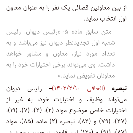
از بین معاونین قضائی یک نفر را به عنوان معاون
اول انتخاب نماید.
متن سابق ماده ۵- «رئیس دیوان، رئیس
شعبه اول تجدیدنظر دیوان نیز می‌باشد و به
تعداد مورد نیاز، معاون و مشاور خواهد
داشت. وی می‌تواند برخی اختیارات خود را به
معاونان تفویض نماید.»
تبصره
(الحاقی ۱۴۰۲/۲/۱۰)
–
رئیس دیوان
می‌تواند وظایف و اختیارات خود، به غیر از
اختیارات خاص موضوع مواد (۲)، (۴)، (۷)، (۱۹)،
(۴۷)، (۷۹) و (۸۴)، تبصره (۲) ماده (۸۵)، مواد
(۸۷)، (۹۱) و (۱۲۰) این قانون را، حسب مورد در