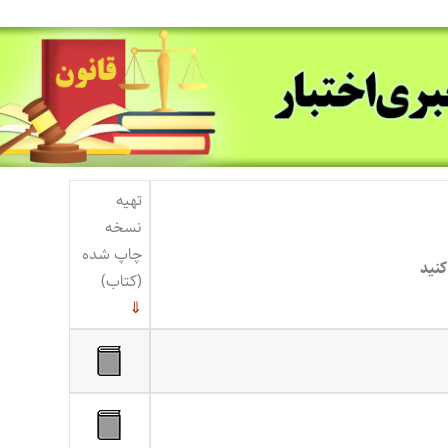
تهیه
نسخه
چاپ شده
کنید
(کتاب)
⇓