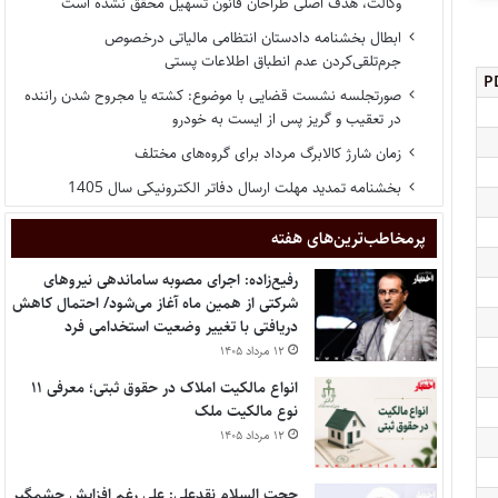
وکالت، هدف اصلی طراحان قانون تسهیل محقق نشده است
ابطال بخشنامه دادستان انتظامی مالیاتی درخصوص
جرم‌تلقی‌کردن عدم انطباق اطلاعات پستی
صورتجلسه نشست قضایی با موضوع: کشته یا مجروح شدن راننده
در تعقیب و گریز پس از ایست به خودرو
زمان شارژ کالابرگ مرداد برای گروه‌های مختلف
بخشنامه تمدید مهلت ارسال دفاتر الکترونیکی سال 1405
پر‌مخاطب‌ترین‌های هفته
رفیع‌زاده: اجرای مصوبه ساماندهی نیروهای
شرکتی از همین ماه آغاز می‌شود/ احتمال کاهش
دریافتی با تغییر وضعیت استخدامی فرد
۱۲ مرداد ۱۴۰۵
انواع مالکیت املاک در حقوق ثبتی؛ معرفی ۱۱
نوع مالکیت ملک
۱۲ مرداد ۱۴۰۵
حجت السلام نقدعلی: علی رغم افزایش چشمگیر