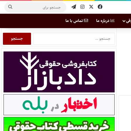
قی
درباره ما
تماس با ما