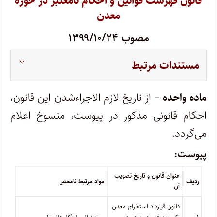
قانون فهرست قوانین و احکام نامعتبر در حوزه
معدن
مصوب ۱۳۹۹/۱۰/۲۴
مستندات مرتبط
ماده ­واحده
– از تاریخ لازم­ الاجراءشدن این قانون،
احکام قانونی مذکور در پیوست، منسوخ اعلام
می‌گردد.
پیوست:
عنوان قانون و تاریخ تصویب
ردیف
مواد مرتبط نامعتبر
آن
قانون قرارداد استخراج معدن
۱
اکسیددوفر جزیره هرمز
مواد ۱ الی ۸ (کل قانون)