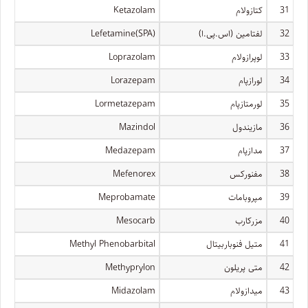
31
کتازولام
Ketazolam
32
لفتامین (اس.پی.ا)
Lefetamine(SPA)
33
لوپرازولام
Loprazolam
34
لورازپام
Lorazepam
35
لورمتازپام
Lormetazepam
36
مازیندول
Mazindol
37
مدازپام
Medazepam
38
مفنورکس
Mefenorex
39
مپروبامات
Meprobamate
40
مزرکارب
Mesocarb
41
متیل فنوباربیتال
Methyl Phenobarbital
42
متی پریلون
Methyprylon
43
میدازولام
Midazolam