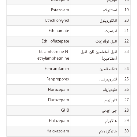
19
استازولام
Estazolam
20
اتکلوروینول
Ethchlorvynol
21
اتینمیت
Ethinamate
22
اتیل لوفلازپات
Ethl loflazepate
23
اتیل آمفتامین (ان- اتیل
Etilamfetmine N-
آمفتامین)
ethylamphetmine
24
فنکامفامین
Fencamfamin
25
فنپروپورکس
Fenproporex
26
فلودیازپام
Flurazepam
27
فلورازپام
Flurazepam
28
جی.اچ.بی
GHB
29
هالازپام
Halazepam
30
هالوگزازولام
Haloxazolam