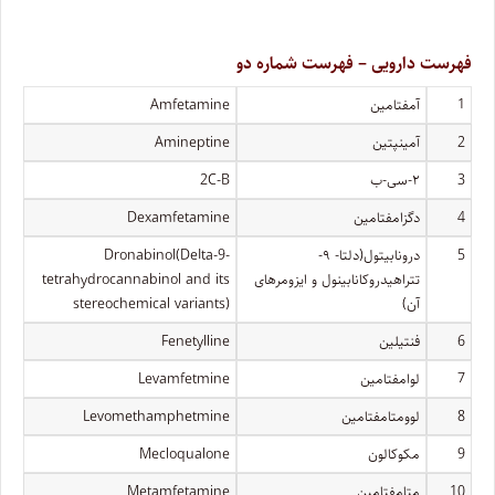
فهرست دارویی – فهرست شماره دو
1
آمفتامین
Amfetamine
2
آمینپتین
Amineptine
3
۲-سی-ب
2C-B
4
دگزامفتامین
Dexamfetamine
5
درونابیتول(دلتا- ۹-
Dronabinol(DeIta-9-
تتراهیدروکانابینول و ایزومرهای
tetrahydrocannabinol and its
آن)
stereochemical variants)
6
فنتیلین
Fenetylline
7
لوامفتامین
Levamfetmine
8
لوومتامفتامین
Levomethamphetmine
9
مکوکالون
Mecloqualone
10
متامفتامین
Metamfetamine