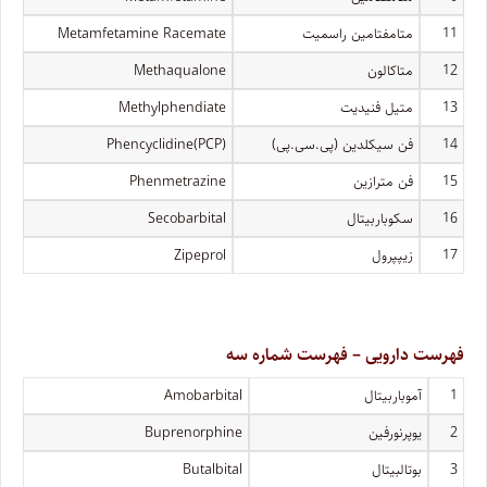
11
متامفتامین راسمیت
Metamfetamine Racemate
12
متاکالون
Methaqualone
13
متیل فنیدیت
Methylphendiate
14
فن سیکلدین (پی.سی.پی)
Phencyclidine(PCP)
15
فن مترازین
Phenmetrazine
16
سکوباربیتال
Secobarbital
17
زیپپرول
Zipeprol
فهرست دارویی – فهرست شماره سه
1
آموباربیتال
Amobarbital
2
یوپرنورفین
Buprenorphine
3
بوتالبیتال
Butalbital