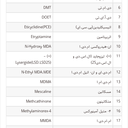
6
دی.ام.تی
DMT
7
دی.اٌ.ای.تی
DOET
8
اتیسیکلیدین(پی.سی.ای)
Eticyclidine(PCE)
9
اتریپتامین
Etryptamine
10
ان-هیدروکسی ام.دی.ا
N-Hydroxy MDA
11
(+)- لیزوجاید (ال.اس.دی و
(+) –
ال.اس.دی25)
Lysergide(LSD.LSD25)
12
ام.دی.ای و ان- اتیل ام.دی.ا
N-Ethyl MDA،MDE
13
ام.دی.ام.ا
MDMA
14
مسکالین
Mescaline
15
متکاتینون
Methcathinone
16
۴- متیل آمینورکس
4-Methylaminorex
17
ام.ام.دی.ا
MMDA