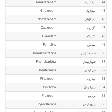
44
نیمتازپام
Nimetazepam
45
نیترازپام
Nitrazepam
46
نوردازپام
Nordazepam
47
اگزازپام
Oxazepam
48
اگزازلام
Oxazolam
49
پمولین
Pemoline
50
فندیمترازین
Phendimetrazine
51
فنوباربیتال
Phenobarbital
52
فن ترمین
Phentermine
53
پینازپام
Pinazepam
54
پیپرادرول
Pipradrol
55
پرازپام
Prazepam
56
پیرووالرون
Pyrovalerone