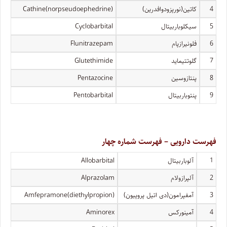
4
کاتین(نورپزودوافدرین)
Cathine(norpseudoephedrine)
5
سیکلوباربیتال
Cyclobarbital
6
فلونیرازپام
Flunitrazepam
7
گلوتتیماید
Glutethimide
8
پنتازوسین
Pentazocine
9
پنتوباربیتال
Pentobarbital
فهرست دارویی – فهرست شماره چهار
1
آلوباربیتال
Allobarbital
2
آلپرازولام
Alprazolam
3
آمفپرامون(دی اتیل پروپیون)
Amfepramone(diethylpropion)
4
آمینورکس
Aminorex