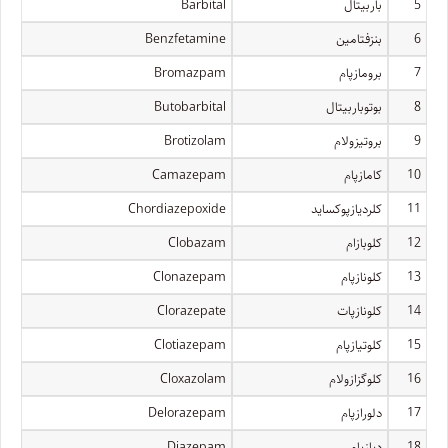
5
باربیتال
Barbital
6
بنزفتامین
Benzfetamine
7
برومازپام
Bromazpam
8
بوتوباربیتال
Butobarbital
9
بروتیزولام
Brotizolam
10
کامازپام
Camazepam
11
کلردیازپوکساید
Chordiazepoxide
12
کلوبازام
Clobazam
13
کلونازپام
Clonazepam
14
کلونازپات
Clorazepate
15
کلوتیازپام
Clotiazepam
16
کلوگزازولام
Cloxazolam
17
دلورازپام
Delorazepam
18
دیازپام
Diazepam