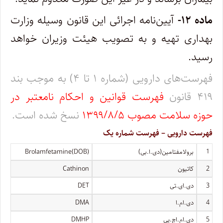
ماده ۱۲-
آیین‌نامه اجرائی این قانون وسیله وزارت
بهداری تهیه و به تصویب هیئت وزیران خواهد
رسید.
فهرست‌های دارویی (شماره ۱ تا ۴) به موجب بند
۴۱۹
قانون
فهرست قوانین و احکام نامعتبر در
حوزه سلامت مصوب ۱۳۹۹/۸/۵
نسخ شده است.
فهرست دارویی – فهرست شماره یک
1
برولامفتامین(دی.ا.بی)
Brolamfetamine(DOB)
2
کاتیون
Cathinon
3
دی.ای.تی
DET
4
دی.ام.ا
DMA
5
دی.ام.اچ.پی
DMHP