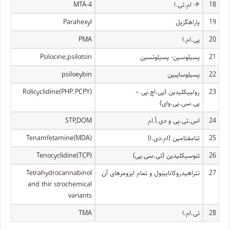
18
۴- ام.تی.ا
4-MTA
19
پاراهگزیل
Parahexyl
20
پی.ام.ا
PMA
21
پسیلوسین- پسیلوتسین
Psilocine,psilotsin
22
پسیلوسایبین
psiloeybin
23
رولییکلیدین (پی.اچ.پی –
Rolicyclidine(PHP.PCPY)
پی.سی.پی.وای)
24
اس.تی.پی و دی.أ.ام
STP,DOM
25
تنامفتامین (ام.دی.ا)
Tenamfetamine(MDA)
26
تنوسیکلیدین (تی.سی.پی)
Tenocyclidine(TCP)
27
تتراهیدروکانابینول و تمام ایزومرهای آن
Tetrahydrocannabinol
and thir strochemical
variants
28
تی.ام.ا
TMA