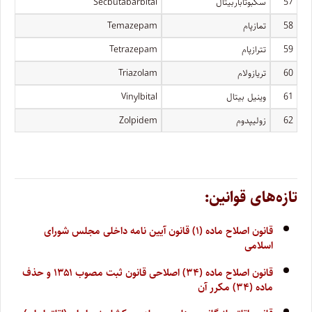
57
سکبوتاباربیتال
Secbutabarbital
58
تمازپام
Temazepam
59
تترازپام
Tetrazepam
60
تریازولام
Triazolam
61
وینیل بیتال
Vinylbital
62
زولیپدوم
Zolpidem
تازه‌های قوانین:
قانون اصلاح ماده (۱) قانون آیین نامه داخلی مجلس شورای
اسلامی
قانون اصلاح ماده (۳۴) اصلاحی قانون ثبت مصوب ۱۳۵۱ و حذف
ماده (۳۴) مکرر آن