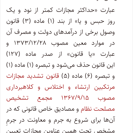
عبارت «حداکثر مجازات کمتر از نود و یک
روز حبس و یا» از بند (۱) ماده (۳) قانون
وصول برخی از درآمدهای دولت و مصرف آن
در موارد معین مصوب ۱۳۷۳/۱۲/۲۸ و
عبارت «یا قانون» از صدر ماده (۱۲۷)
این قانون حذف می‌شود و تبصره (۱) ماده (۱)
و تبصره (۶) ماده (۵)
قانون تشدید مجازات
مرتکبین ارتشاء و اختلاس و کلاهبرداری
مصوب ۱۳۶۷/۹/۱۵ مجمع تشخیص
مصلحت نظام
و مصادیق خاص قانونی که در
آن‌ها برای شروع به جرم و معاونت در جرمِ
مشخص تحت همین عناوین مجازات تعیین