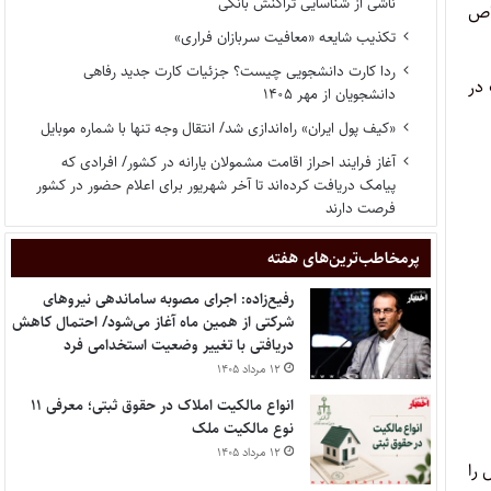
ناشی از شناسایی تراکنش بانکی
خاص
تکذیب شایعه «معافیت سربازان فراری»
ردا کارت دانشجویی چیست؟ جزئیات کارت جدید رفاهی
 در
دانشجویان از مهر ۱۴۰۵
«کیف پول ایران» راه‌اندازی شد/ انتقال وجه تنها با شماره موبایل
آغاز فرایند احراز اقامت مشمولان یارانه در کشور/ افرادی که
پیامک دریافت کرده‌اند تا آخر شهریور برای اعلام حضور در کشور
فرصت دارند
پر‌مخاطب‌ترین‌های هفته
رفیع‌زاده: اجرای مصوبه ساماندهی نیروهای
شرکتی از همین ماه آغاز می‌شود/ احتمال کاهش
دریافتی با تغییر وضعیت استخدامی فرد
۱۲ مرداد ۱۴۰۵
انواع مالکیت املاک در حقوق ثبتی؛ معرفی ۱۱
نوع مالکیت ملک
۱۲ مرداد ۱۴۰۵
ش را