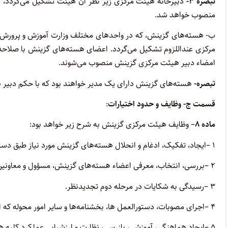
تبصره
۳-
دبیرخانه هیئت مرکزی زیر نظر آن هیئت تشکیل می‌گردد، م
‌منصوب خواهد شد
.
ب- هسته‌های گزینش، که در واحدهای مختلف وزارت آموزش و پرورش مر
مرکزی عنداللزوم تشکیل می‌گردد. اعضای هسته‌های گزینش با صلاحدی
امضاء دبیر هیئت مرکزی گزینش منصوب می‌شوند
.
تبصره-
هسته‌های گزینش دارای یک مدیر خواهند بود که با حکم دبیر
قسمت ج- وظایف و حدود اختیارات
:
ماده
۸
– وظایف هیئت مرکزی گزینش به شرح زیر خواهد بود:
۱
–
ایجاد، تفکیک، ادغام و انحلال هسته‌های گزینش مورد نیاز طبق د
۲
–
بررسی، انتخاب، معرفی اعضاء هسته‌های گزینش، مسؤول و معاونین
۳
–
رسیدگی به شکایات در مرحله دوم تجدیدنظر
.
۴
–
اجرای مصوبات، دستورالعمل ها، بخشنامه‌ها و سایر امور محوله که 
۵
–
ایجاد هماهنگی، آموزشی، بازرسی، نظارت و ارزشیابی عملکرد کلیه 