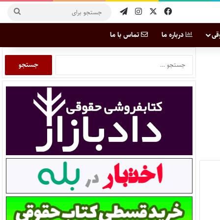
قی
درباره ما
تماس با ما