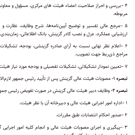
۴
–
بررسی و احراز صلاحیت اعضاء هیئت های مرکزی، مسؤول و معاونین د
مربوطه
.
۵
–
مرجع عالی تفسیر و توضیح آیین‌نامه‌ها، شرح وظایف، نظارت و
ارزشیابی عملکرد، عزل و نصب کادر گزینش، بانک اطلاعاتی، زمان‌بندی،
۶
–
اعلام نظر نهایی نسبت به آرای صادره گزینشی، بودجه، تشکیلات،
مراجع ذی‌ربط جهت تصویب
.
۷
–
تعیین نمودار تشکیلاتی، تشکیلات تفصیلی و بودجه مورد نیاز هیئ
تبصره
۱-
مصوبات هیئت عالی گزینش پس از تأیید رئیس جمهور لازم‌الا
تبصره
۲-
وظایف دبیر هیئت عالی گزینش در صورت تفویض رئیس جمهور
۱
–
اداره امور اجرایی هیئت عالی و دبیرخانه آن با نظر هیئت
.
۲
–
صدور احکام انتصابات طبق مقررات
.
۳
–
پیگیری و اجرای مصوبات هیئت عالی و انجام کلیه امور اجرایی 