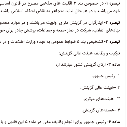
تبصره
۱-
در خصوص بند ۲ اقلیت های مذهبی مصرح در قانون
خود می‌باشند و در هر حال نباید متجاهر به نقض احکام اسلامی باشند
تبصره
۲-
ایثارگران در گزینش دارای اولویت می‌باشند و در موارد محد
نهادهای انقلاب، شرکت در نماز جمعه و جماعات، پوشش چادر برای خواه
تبصره
۳-
تشخیص بند ۵ ضوابط عمومی به عهده وزارت اطلاعات و در سایر موارد به عهده هیئت عالی گزینش می‌باشد
ترکیب و وظایف هیئت عالی گزینش
:
ماده
۳-
ارکان گزینش کشور عبارتند از:
۱
–
رئیس جمهور
.
۲
–
هیئت عالی گزینش
.
۳
–
هیئت‌های مرکزی
.
۴
–
هسته‌های گزینش
.
ماده
۴-
رئیس جمهور برای انجام