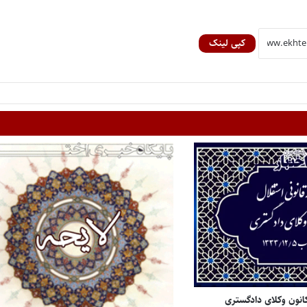
کپی لینک
کانون وکلای دادگستری