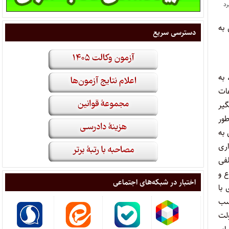
ات قانونی به
دسترسی سریع
، به
عات
یر
ور
ویی به
مایه گذاری
لفی
 و
اختبار در شبکه‌های اجتماعی
با
اسب
ولت