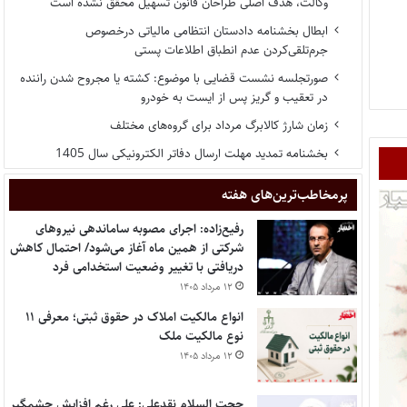
وکالت، هدف اصلی طراحان قانون تسهیل محقق نشده است
ابطال بخشنامه دادستان انتظامی مالیاتی درخصوص
جرم‌تلقی‌کردن عدم انطباق اطلاعات پستی
صورتجلسه نشست قضایی با موضوع: کشته یا مجروح شدن راننده
در تعقیب و گریز پس از ایست به خودرو
زمان شارژ کالابرگ مرداد برای گروه‌های مختلف
بخشنامه تمدید مهلت ارسال دفاتر الکترونیکی سال 1405
پر‌مخاطب‌ترین‌های هفته
رفیع‌زاده: اجرای مصوبه ساماندهی نیروهای
شرکتی از همین ماه آغاز می‌شود/ احتمال کاهش
دریافتی با تغییر وضعیت استخدامی فرد
۱۲ مرداد ۱۴۰۵
انواع مالکیت املاک در حقوق ثبتی؛ معرفی ۱۱
نوع مالکیت ملک
۱۲ مرداد ۱۴۰۵
حجت السلام نقدعلی: علی رغم افزایش چشمگیر