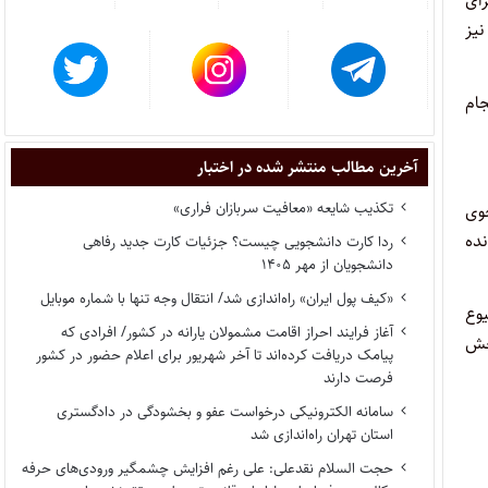
رای
نیز
جام
آخرین مطالب منتشر شده در اختبار
تکذیب شایعه «معافیت سربازان فراری»
وی
ده
ردا کارت دانشجویی چیست؟ جزئیات کارت جدید رفاهی
دانشجویان از مهر ۱۴۰۵
«کیف پول ایران» راه‌اندازی شد/ انتقال وجه تنها با شماره موبایل
یوع
آغاز فرایند احراز اقامت مشمولان یارانه در کشور/ افرادی که
بخش
پیامک دریافت کرده‌اند تا آخر شهریور برای اعلام حضور در کشور
فرصت دارند
سامانه الکترونیکی درخواست عفو و بخشودگی در دادگستری
استان تهران راه‌اندازی شد
حجت السلام نقدعلی: علی رغم افزایش چشمگیر ورودی‌های حرفه