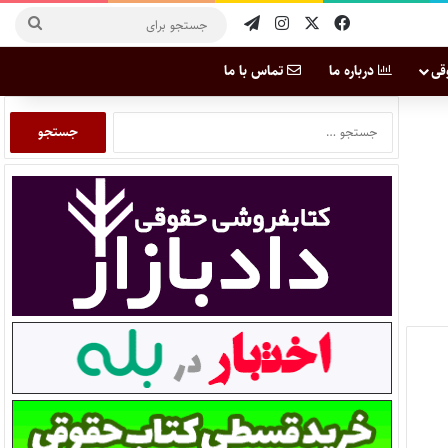
قی
درباره ما
تماس با ما