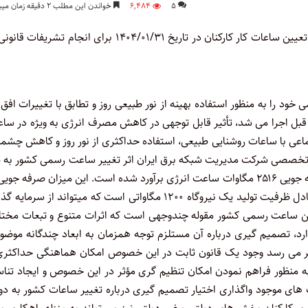
۵
۶,۴۸۴
خواندن این مطلب ۲ دقیقه زمان میبرد
لایحه اختیار دولت در تغییر ساعت رسمی کشور و تعیین ساعات کار کارکنان در تاریخ ۱۴۰۴/۰۱/۳۱ برای انجام تشریف
یش از ۷۰ کشور دنیا ساعات رسمی خود را به منظور استفاده بهینه از نور طبیعی روز و تطابق با تغییرات افق
 قبل اجرا می شد، تأثیر قابل توجهی در کاهش مصرف انرژی به ویژه در سا
ی با ساعات روشنایی طبیعی، استفاده حداکثری از نور روز و کاهش چشمگ
خصصی شرکت مدیریت شبکه برق ایران اثر تغییر ساعت رسمی کشور به ط
متوسط در هر روز معادل کاهش ۹۰۵ مگاوات در اوج بار مصرفی و صرفه جویی ۲۵۱۶ مگاوات ساعت انرژی برآورد شده است. این میزان صرفه ج
طور قابل ملاحظه ای در مدیریت شبکه برق کشور تأثیر گذار بوده و معادل ظرفیت تولید یک نیروگاه ۱۲۰۰ مگاواتی است که میتواند از سر
عیین ساعت رسمی کشور مقوله چندوجهی است که اثرات متنوع و تبعات مخت
، تصمیم گیری درباره آن مستلزم توجه همزمان به ابعاد چندگانه موضوع
ظر می رسد وجود یک قانون ثابت در این خصوص امکان هماهنگی حداکثری 
 به منظور فراهم نمودن امکان تنظیم گری مؤثر در این خصوص و ایجاد تن
های موجود واگذاری اختیار تصمیم گیری درباره تغییر ساعات کشور به د