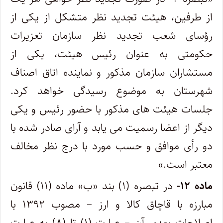
از طرفین، هیئت تجدید نظر متشکل از یکی از
رؤسای شعب تجدید نظر سازمان تعزیرات
حکومتی به عنوان رئیس هیئت، یکی از
مستشاران سازمان مذکور و نماینده اتاق اصناف
شهرستان به موضوع رسیدگی خواهد کرد.
جلسات هیئت های مذکور با حضور رئیس و یکی
دیگر از اعضا رسمیت می یابد و آرای صادر شده با
دو رأی موافق و حسب مورد با درج نظر مخالف
معتبر است.»
ماده ۱۲-
در تبصره (۱) بند «ب» ماده (۱۱) قانون
مبارزه با قاچاق کالا و ارز – مصوب ۱۳۹۲ با
اصلاحات بعدی آن – عبارت (۱) تا (۸) به عبارت