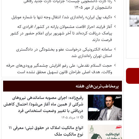
ردا کارت دانشجویی چیست؟ جزئیات کارت جدید رفاهی
دانشجویان از مهر ۱۴۰۵
«کیف پول ایران» راه‌اندازی شد/ انتقال وجه تنها با شماره موبایل
آغاز فرایند احراز اقامت مشمولان یارانه در کشور/ افرادی که
پیامک دریافت کرده‌اند تا آخر شهریور برای اعلام حضور در کشور
فرصت دارند
سامانه الکترونیکی درخواست عفو و بخشودگی در دادگستری
استان تهران راه‌اندازی شد
حجت السلام نقدعلی: علی رغم افزایش چشمگیر ورودی‌های حرفه
وکالت، هدف اصلی طراحان قانون تسهیل محقق نشده است
پر‌مخاطب‌ترین‌های هفته
رفیع‌زاده: اجرای مصوبه ساماندهی نیروهای
شرکتی از همین ماه آغاز می‌شود/ احتمال کاهش
دریافتی با تغییر وضعیت استخدامی فرد
۱۲ مرداد ۱۴۰۵
انواع مالکیت املاک در حقوق ثبتی؛ معرفی ۱۱
نوع مالکیت ملک