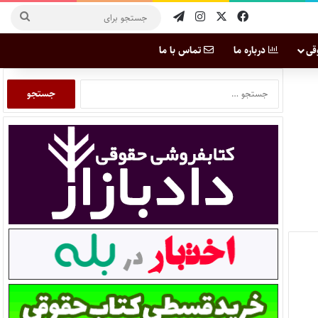
قی
درباره ما
تماس با ما