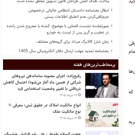
کید
وکالت، هدف اصلی طراحان قانون تسهیل محقق نشده است
ابطال بخشنامه دادستان انتظامی مالیاتی درخصوص
جرم‌تلقی‌کردن عدم انطباق اطلاعات پستی
صورتجلسه نشست قضایی با موضوع: کشته یا مجروح شدن راننده
در تعقیب و گریز پس از ایست به خودرو
زمان شارژ کالابرگ مرداد برای گروه‌های مختلف
وقی
ام
بخشنامه تمدید مهلت ارسال دفاتر الکترونیکی سال 1405
پر‌مخاطب‌ترین‌های هفته
‌ها
رفیع‌زاده: اجرای مصوبه ساماندهی نیروهای
شرکتی از همین ماه آغاز می‌شود/ احتمال کاهش
دریافتی با تغییر وضعیت استخدامی فرد
 که
۱۲ مرداد ۱۴۰۵
انواع مالکیت املاک در حقوق ثبتی؛ معرفی ۱۱
نوع مالکیت ملک
۱۲ مرداد ۱۴۰۵
ربه
حجت السلام نقدعلی: علی رغم افزایش چشمگیر