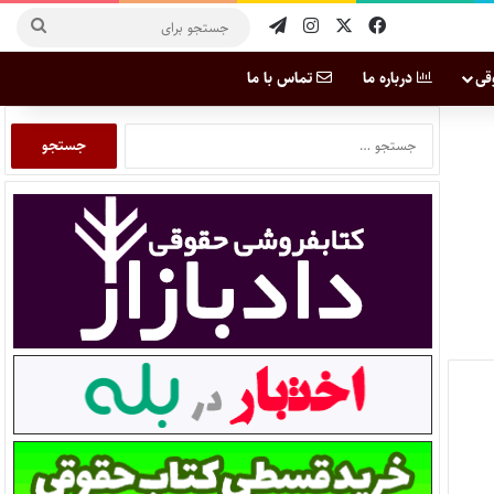
قی
درباره ما
تماس با ما