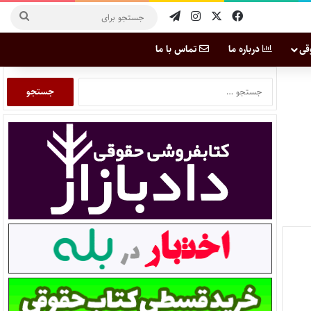
قی
درباره ما
تماس با ما