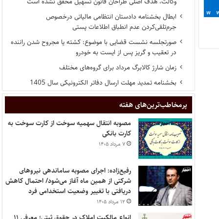
وکالت، هدف اصلی طراحان قانون تسهیل محقق نشده است
ابطال بخشنامه دادستان انتظامی مالیاتی درخصوص
جرم‌تلقی‌کردن عدم انطباق اطلاعات پستی
صورتجلسه نشست قضایی با موضوع: کشته یا مجروح شدن راننده
در تعقیب و گریز پس از ایست به خودرو
زمان شارژ کالابرگ مرداد برای گروه‌های مختلف
بخشنامه تمدید مهلت ارسال دفاتر الکترونیکی سال 1405
پر‌مخاطب‌ترین‌های هفته
مصوبه انتقال سهمیه سوخت از کارت سوخت به
کارت بانکی
۷ مرداد ۱۴۰۵
رفیع‌زاده: اجرای مصوبه ساماندهی نیروهای
شرکتی از همین ماه آغاز می‌شود/ احتمال کاهش
دریافتی با تغییر وضعیت استخدامی فرد
۱۲ مرداد ۱۴۰۵
انواع مالکیت املاک در حقوق ثبتی؛ معرفی ۱۱