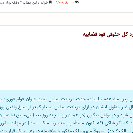
۰
۱,۷۰۸
خواندن این مطلب ۲ دقیقه زمان میبرد
ه کل حقوقی قوه قضاییه
پیرو مشاهده تبلیغات، جهت دریافت مبلغی تحت عنوان «وام فوری» با
ال غیر منقول ایشان در ازای دریافت مبلغی بسیار کمتر از مبلغ واقعی روز
د و در توافق دیگری (در همان روز یا چند روز بعد) فی‌مابین (با عنوان
ست که اگر شاکی (که اکنون مستأجر و متصرف ملک است) در مهلت مقرر،
ی مالک گردد). معمولاً متهم ملک مذکور را بلافاصله در رهن بانک قرار داده