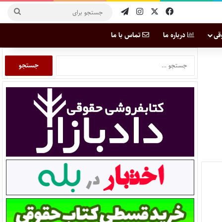
قی
درباره ما
تماس با ما