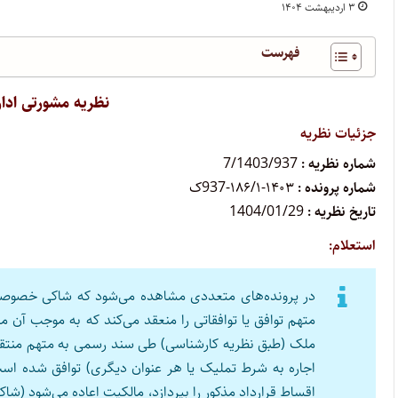
۳ اردیبهشت ۱۴۰۴
فهرست
نظریه مشورتی ادار
جزئیات نظریه
شماره نظریه :
7/1403/937
شماره پرونده :
۱۴۰۳-۱۸۶/۱-937ک
تاریخ نظریه :
1404/01/29
استعلام:
در پرونده‌های متعددی مشاهده می‌شود که شاکی خصوصی 
متهم توافق یا توافقاتی را منعقد می‌کند که به موجب آن م
ملک (طبق نظریه کارشناسی) طی سند رسمی به متهم منتقل شو
اجاره به شرط تملیک یا هر عنوان دیگری) توافق شده ا
اقساط قرارداد مذکور را بپردازد، مالکیت اعاده می‌شود (شاک