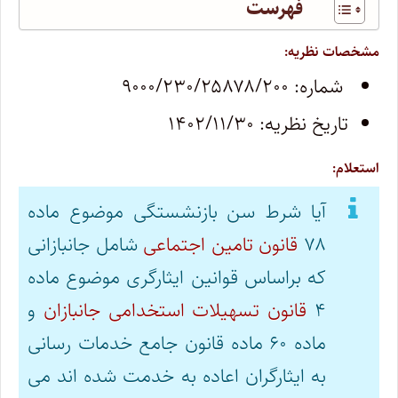
فهرست
مشخصات نظریه:
شماره: ۹‍۰‍۰‍۰/۲۳‍۰/۲۵۸۷۸/۲‍۰‍۰
تاریخ نظریه: ۱۴‍۰۲/۱۱/۳‍۰
استعلام:
آیا شرط سن بازنشستگی موضوع ماده
۷۸
قانون تامین اجتماعی
شامل جانبازانی
که براساس قوانین ایثارگری موضوع ماده
۴
قانون تسهیلات استخدامی جانبازان
و
ماده ۶‍۰ ماده قانون جامع خدمات رسانی
به ایثارگران اعاده به خدمت شده اند می