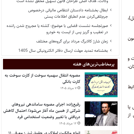
وکالت، هدف اصلی طراحان قانون تسهیل محقق نشده است
ابطال بخشنامه دادستان انتظامی مالیاتی درخصوص
جرم‌تلقی‌کردن عدم انطباق اطلاعات پستی
ل)،
صورتجلسه نشست قضایی با موضوع: کشته یا مجروح شدن راننده
در تعقیب و گریز پس از ایست به خودرو
مون
زمان شارژ کالابرگ مرداد برای گروه‌های مختلف
بخشنامه تمدید مهلت ارسال دفاتر الکترونیکی سال 1405
ست و
پر‌مخاطب‌ترین‌های هفته
ان،
مصوبه انتقال سهمیه سوخت از کارت سوخت به
کارت بانکی
ایط
۷ مرداد ۱۴۰۵
رفیع‌زاده: اجرای مصوبه ساماندهی نیروهای
یا
شرکتی از همین ماه آغاز می‌شود/ احتمال کاهش
از
دریافتی با تغییر وضعیت استخدامی فرد
۱۲ مرداد ۱۴۰۵
انواع مالکیت املاک در حقوق ثبتی؛ معرفی ۱۱