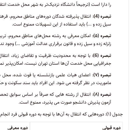
را دارا است (ترجیحاً دانشگاه نزدیک‌تر به شهر محل خدمت انتقا
تبصره
(4):
انتقال پذیرفته شدگان دوره‌های مناطق محروم، فرهن
سیل زده و …) باید استفاده از این تسهیلات ممنوع است.
تبصره (۵)
:
امکان معرفی به رشته محل‌های مناطق محروم، تربی
زلزله زده و سیل زده و قانون برقراری عدالت آموزشی …) وجود ندا
تبصره
(6):
با توجه به محدودیت ظرفیت و تقاضای زیاد، انتقا
جغرافیایی محل خدمت آن‌ها استان تهران نیست، امکان‌پذیر نمی
تبصره (۷)
: اعضای هیات علمی بازنشسته یا فوت شده، محل س
ماموریت در نظر گرفته می شود. این افراد باید سند سکونت و حک
تبصره (۸)
: انتقال از رشته هایی که صرفاً بر اساس سوابق تح
آزمون پذیرش دانشجو صورت می پذیرد، ممنوع است.
جدول (۱): دوره‌هایی که انتقال به آن‌ها با توجه به دوره قبولی فرد انجام می شود.
دوره قبولی
دوره معرفی