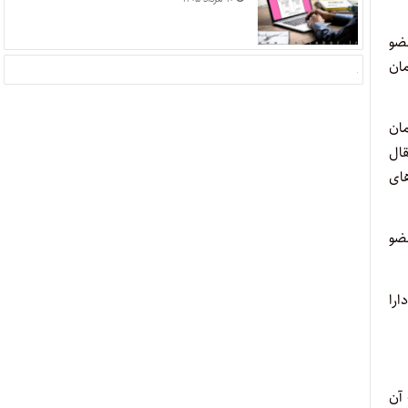
ضو
ان
مان
ی پذیرد و انتقال
های
ضو
ارا
آن