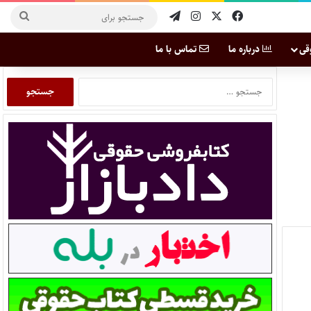
قی
درباره ما
تماس با ما