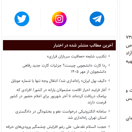
انتقال فرزندان اعضای هیات علمی دانشگاه‌ها و مراکز آموزش عالی و پژوهشی کشور بر اساس مصوبه جلسه ۷۳۵
به مذکور در خصوص
آخرین مطالب منتشر شده در اختبار
اد
تکذیب شایعه «معافیت سربازان فراری»
 تهیه
ردا کارت دانشجویی چیست؟ جزئیات کارت جدید رفاهی
دانشجویان از مهر ۱۴۰۵
«کیف پول ایران» راه‌اندازی شد/ انتقال وجه تنها با شماره موبایل
آغاز فرایند احراز اقامت مشمولان یارانه در کشور/ افرادی که
 و
پیامک دریافت کرده‌اند تا آخر شهریور برای اعلام حضور در کشور
یس
فرصت دارند
سامانه الکترونیکی درخواست عفو و بخشودگی در دادگستری
استان تهران راه‌اندازی شد
‌ای
حجت السلام نقدعلی: علی رغم افزایش چشمگیر ورودی‌های حرفه