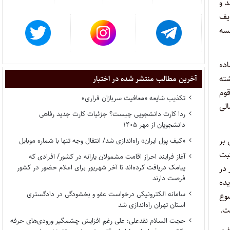
ه به خود شد و
دیف
سه
اده
اشته
آخرین مطالب منتشر شده در اختبار
وم
تکذیب شایعه «معافیت سربازان فراری»
الی
ردا کارت دانشجویی چیست؟ جزئیات کارت جدید رفاهی
دانشجویان از مهر ۱۴۰۵
 بر
«کیف پول ایران» راه‌اندازی شد/ انتقال وجه تنها با شماره موبایل
بت
آغاز فرایند احراز اقامت مشمولان یارانه در کشور/ افرادی که
پیامک دریافت کرده‌اند تا آخر شهریور برای اعلام حضور در کشور
 در
فرصت دارند
یده
سامانه الکترونیکی درخواست عفو و بخشودگی در دادگستری
وع
استان تهران راه‌اندازی شد
ت.
حجت السلام نقدعلی: علی رغم افزایش چشمگیر ورودی‌های حرفه