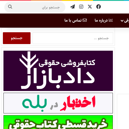
قی
درباره ما
تماس با ما