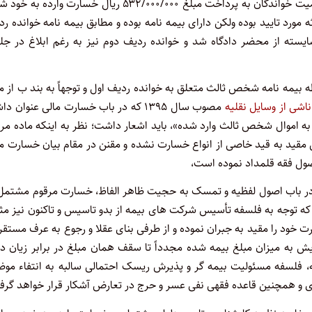
به طور صحیح صورت نپذیرفته است، خواستار رسیدگی دادگاه و محکومیت خواندگان به پرداخت مبلغ ۵۳۲/۰۰۰/۰۰۰ ریال خسارت وارد
مورد تایید بوده ولکن دارای بیمه نامه بوده و مطابق بیمه نامه خوانده ر
سته از محضر دادگاه شد و خوانده ردیف دوم نیز به رغم ابلاغ در جل
ظه بیمه نامه شخص ثالث متعلق به خوانده ردیف اول و توجهاً به بند ب از م
اشی از وسایل نقلیه
مصوب سال ۱۳۹۵ که در باب خسارت مالی عنوان د
 اموال شخص ثالث وارد شده»، باید اشعار داشت؛ نظر به اینکه ماده مرق
ی مقید به قید خاصی از انواع خسارت نشده و مقنن در مقام بیان خسارت م
ول فقه قلمداد نموده است،
فقه در باب اصول لفظیه و تمسک به حجیت ظاهر الفاظ، خسارت مرقوم مشتمل
که توجه به فلسفه تأسیس شرکت های بیمه از بدو تاسیس و تاکنون نیز مث
ت خود را مقید به جبران نموده و از طرفی بنای عقلا و رجوع به عرف مستقر
ش به میزان مبلغ بیمه شده مجدداً تا سقف همان مبلغ در برابر زیان د
ه، فلسفه مسئولیت بیمه گر و پذیرش ریسک احتمالی سالبه به انتفاء موض
اری و همچنین قاعده فقهی نفی عسر و حرج در تعارض آشکار قرار خواهد گرف