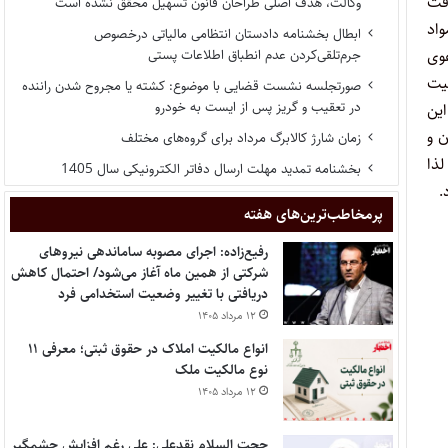
افت
وکالت، هدف اصلی طراحان قانون تسهیل محقق نشده است
ه مواد
ابطال بخشنامه دادستان انتظامی مالیاتی درخصوص
عوی
جرم‌تلقی‌کردن عدم انطباق اطلاعات پستی
ز مسئولیت
صورتجلسه نشست قضایی با موضوع: کشته یا مجروح شدن راننده
در تعقیب و گریز پس از ایست به خودرو
رابر این
ریال در حق خواهان و
زمان شارژ کالابرگ مرداد برای گروه‌های مختلف
 ردیف دوم لذا
بخشنامه تمدید مهلت ارسال دفاتر الکترونیکی سال 1405
.
پر‌مخاطب‌ترین‌های هفته
رفیع‌زاده: اجرای مصوبه ساماندهی نیروهای
شرکتی از همین ماه آغاز می‌شود/ احتمال کاهش
دریافتی با تغییر وضعیت استخدامی فرد
۱۲ مرداد ۱۴۰۵
انواع مالکیت املاک در حقوق ثبتی؛ معرفی ۱۱
نوع مالکیت ملک
۱۲ مرداد ۱۴۰۵
حجت السلام نقدعلی: علی رغم افزایش چشمگیر