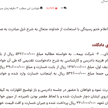
۴
۱۸,۶۷۶
خواندن این مطلب ۳ دقیقه زمان میبرد
اعلام ختم رسیدگی با استعانت از خداوند متعال به شرح ذیل مبادرت به ص
ی دادگاه»
درخصوص دعوای خواهان آقای… فرزند… به طرفیت خواندگان: ۱-آقای… ۲- شرکت بیمه… به خواسته مطالبه 
م هزینه دادرسی و کارشناسی به شرح دادخواست تقدیمی که طی آن خواه
عنوان داشته است: «… در اثر تصادف خودرو بنده با خودروی خوانده ردیف اول، م
بابت افت قیمت خودرو دنا پلاس توربو اتوماتیک با هزینه کارشناسی جمعا مبلغ ۵۳۲/۰۰۰/۰۰۰ ریال به اینجانب خسارت وارد شده و
درت نمود و خواهان با حضور در جلسه دادرسی و باز توضیح اظهارات به کی
روی ایشان دچار خسارت شده و با لحاظ مقصر بودن نامبرده، از سوی خوا
ردیف دوم صرفاً مبلغ ۴۷/۵۰۰/۰۰۰ ریال از بابت بیمه نامه با وصف میزان تعهد ۳۲۰/۰۰۰/۰۰۰ ریال پرداخت شده و جبران خسارت و افت قیم