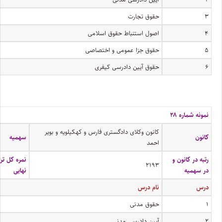
۳
حقوق تجارت
۴
اصول استنباط حقوق اسلامی
۵
حقوق جزا عمومی و اختصاصی
۶
حقوق آیین دادرسی کیفری
نمونه شماره ۲۸
کانون وکلای دادگستری فارس و کهکیلویه و بویر
کانون
سهمیه
احمد
رتبه در کانون و
نمره کل ترا
۲۱۹۳
در سهمیه
نهایی
درس
نام درس
۱
حقوق مدنی
۲
آیین دادرسی مدنی