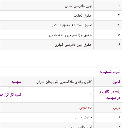
۲
آیین دادرسی مدنی
۳
حقوق تجارت
۴
اصول استنباط حقوق اسلامی
۵
حقوق جزا عمومی و اختصاصی
۶
حقوق آیین دادرسی کیفری
نمونه شماره ۸
کانون
کانون وکلای دادگستری آذربایجان شرقی
سهمیه
رتبه در کانون و
۱
نمره کل تراز نه
در سهمیه
درس
نام درس
۱
حقوق مدنی
۲
آیین دادرسی مدنی