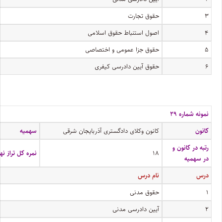
۳
حقوق تجارت
۴
اصول استنباط حقوق اسلامی
۵
حقوق جزا عمومی و اختصاصی
۶
حقوق آیین دادرسی کیفری
نمونه شماره ۲۹
کانون
کانون وکلای دادگستری آذربایجان شرقی
سهمیه
رتبه در کانون و
۱۸
نمره کل تراز نه
در سهمیه
درس
نام درس
۱
حقوق مدنی
۲
آیین دادرسی مدنی