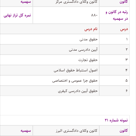
کانون
کانون وکلای دادگستری مرکز
سهمیه
رتبه در کانون و
۸۸۰
نمره کل تراز نهایی
در سهمیه
درس
نام درس
۱
حقوق مدنی
۲
آیین دادرسی مدنی
۳
حقوق تجارت
۴
اصول استنباط حقوق اسلامی
۵
حقوق جزا عمومی و اختصاصی
۶
حقوق آیین دادرسی کیفری
نمونه شماره ۲۱
کانون
کانون وکلای دادگستری البرز
سهمیه