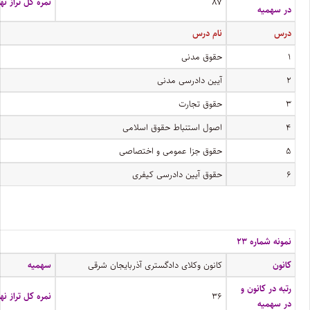
۸۷
نمره کل تراز نه
در سهمیه
درس
نام درس
۱
حقوق مدنی
۲
آیین دادرسی مدنی
۳
حقوق تجارت
۴
اصول استنباط حقوق اسلامی
۵
حقوق جزا عمومی و اختصاصی
۶
حقوق آیین دادرسی کیفری
نمونه شماره ۲۳
کانون
کانون وکلای دادگستری آذربایجان شرقی
سهمیه
رتبه در کانون و
۳۶
نمره کل تراز نه
در سهمیه