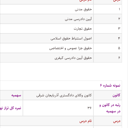
۱
حقوق مدنی
۲
آیین دادرسی مدنی
۳
حقوق تجارت
۴
اصول استنباط حقوق اسلامی
۵
حقوق جزا عمومی و اختصاصی
۶
حقوق آیین دادرسی کیفری
نمونه شماره ۶
کانون
کانون وکلای دادگستری آذربایجان شرقی
سهمیه
رتبه در کانون و
۳۶
نمره کل تراز نه
در سهمیه
درس
نام درس