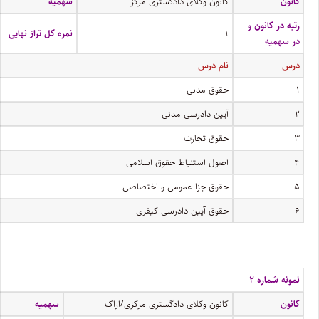
کانون
کانون وکلای دادگستری مرکز
سهمیه
رتبه در کانون و
۱
نمره کل تراز نهایی
در سهمیه
درس
نام درس
۱
حقوق مدنی
۲
آیین دادرسی مدنی
۳
حقوق تجارت
۴
اصول استنباط حقوق اسلامی
۵
حقوق جزا عمومی و اختصاصی
۶
حقوق آیین دادرسی کیفری
نمونه شماره ۲
کانون
کانون وکلای دادگستری مرکزی/اراک
سهمیه