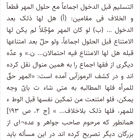
التسلیم قبل الدخول اجماعاً مع حلول المهر قطعاً
و الخلاف فی مقامین: (أ) هل لها ذلک بعد
الدخول … (ب) لو کان المهر مؤجّلاً لم یکن لها
الامتناع قبل الحلول اجماعاً، ولو حلّ بعد امتناعها
قبله هل لها الامتناع فیه احتمالان… ن.» و عدّه
دیگری از فقها اجماع را به همین منوال نقل کرده
اند و در کشف الرموزآبی آمده است: «المهر حقّ
للمرأه فلها المطالبه به متی شاء ت بایّ وجه
یمکن، فلو امتنعت من تمکین نفسها قبل الوط ء
للمهر، فلها ذلک بلاخلاف… » [ج ۲، ص ۱۹۳]
همانطور که مرحوم صاحب جواهر و عده¬ای از
بزرگان دیگر تصریح کرده اند در این مسأله باید