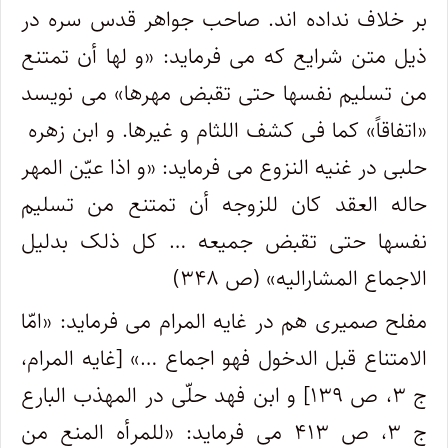
بر خلاف نداده اند. صاحب جواهر قدس سره در
ذیل متن شرایع که می فرماید: «و لها أن تمتنع
من تسلیم نفسها حتی تقبض مهرها» می نویسد
«اتفاقاً» کما فی کشف اللثام و غیرها. و ابن زهره
حلبی در غنیه النزوع می فرماید: «و اذا عیّن المهر
حاله العقد کان للزوجه أن تمتنع من تسلیم
نفسها حتی تقبض جمیعه … کل ذلک بدلیل
الاجماع المشارالیه» (ص ۳۴۸)
مفلح صمیری هم در غایه المرام می فرماید: «امّا
الامتناع قبل الدخول فهو اجماع …» [غایه المرام،
ج ۳، ص ۱۳۹] و ابن فهد حلّی در المهذب البارع
ج ۳، ص ۴۱۳ می فرماید: «للمرأه المنع من