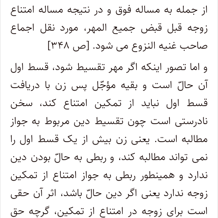
از جمله به مساله فوق و در نتیجه مساله امتناع
زوجه قبل قبض جمیع المهر، مورد نقل اجماع
صاحب غنیه النزوع می شود. [ص ۳۴۸]
و اما تصور اینکه اگر مهر تقسیط شود، قسط اول
آن حالّ است و بقیه مؤجّل پس زن با دریافت
قسط اول نباید از تمکین امتناع کند، سخن
نادرستی است چون تقسیط دین مربوط به جواز
مطالبه است. یعنی زن بیش از یک قسط اول را
نمی تواند مطالبه کند، و ربطی به حالّ بودن دین
ندارد و همینطور ربطی به جواز امتناع از تمکین
زوجه ندارد یعنی اگر دین حالّ باشد، اثر آن حقی
است برای زوجه در امتناع از تمکین، گرچه حقِ