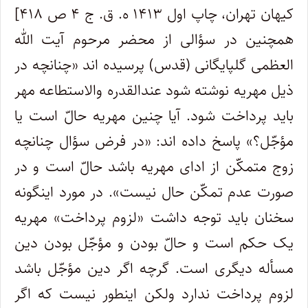
کیهان تهران، چاپ اول ۱۴۱۳ ه. ق. ج ۴ ص ۴۱۸]
همچنین در سؤالی از محضر مرحوم آیت الله
العظمی گلپایگانی (قدس) پرسیده اند «چنانچه در
ذیل مهریه نوشته شود عندالقدره والاستطاعه مهر
باید پرداخت شود. آیا چنین مهریه حالّ است یا
مؤجّل؟» پاسخ داده اند: «در فرض سؤال چنانچه
زوج متمکّن از ادای مهریه باشد حالّ است و در
صورت عدم تمکّن حال نیست». در مورد اینگونه
سخنان باید توجه داشت «لزوم پرداخت» مهریه
یک حکم است و حالّ بودن و مؤجّل بودن دین
مسأله دیگری است. گرچه اگر دین مؤجّل باشد
لزوم پرداخت ندارد ولکن اینطور نیست که اگر