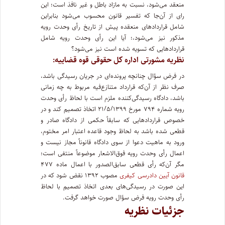
منعقد می‌شود، نسبت به مازاد باطل و غیر نافذ است؛ این
رای از آن‌جا که تفسیر قانون محسوب می‌شود بنابراین
شامل قراردادهای منعقده پیش از تاریخ رأی وحدت رویه
مذکور نیز می‌شود،؛ آیا این رأی وحدت رویه شامل
قراردادهایی که تسویه شده است نیز می‌شود؟
نظریه مشورتی اداره کل حقوقی قوه قضاییه:
در فرض سؤال چنانچه پرونده‌ای در جریان رسیدگی باشد،
صرف نظر از آن‌که قرارداد متنازع‌فیه مربوط به چه زمانی
باشد، دادگاه رسیدگی‌کننده ملزم است با لحاظ رأی وحدت
رویه شماره ۷۹۴ مورخ ۲۱/۵/۱۳۹۹ اتخاذ تصمیم کند و در
خصوص قراردادهایی که سابقاً حکمی از دادگاه صادر و
قطعی شده باشد به لحاظ وجود قاعده اعتبار امر مختوم،
ورود به ماهیت دعوا از سوی دادگاه قانوناً مجاز نیست و
اعمال رأی وحدت رویه فوق‌الاشعار موضوعاً منتفی است؛
مگر آن‌که رأی قطعی سابق‌الصدور با اعمال ماده ۴۷۷
قانون آیین دادرسی کیفری
مصوب ۱۳۹۲ نقض شود که در
این صورت در رسیدگی‌های بعدی اتخاذ تصمیم با لحاظ
رأی وحدت رویه فرض سؤال صورت خواهد گرفت.
جزئیات نظریه