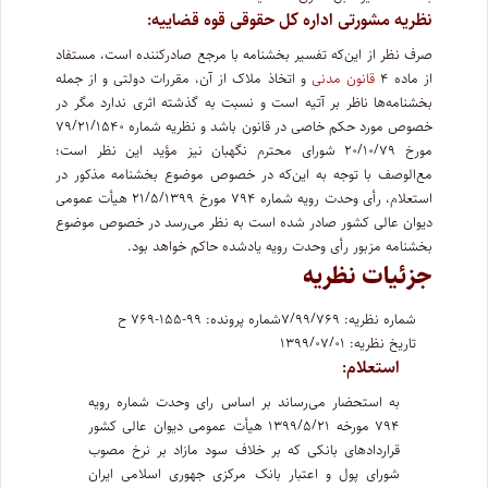
نظریه مشورتی اداره کل حقوقی قوه قضاییه:
صرف نظر از این‌که تفسیر بخشنامه با مرجع صادرکننده است، مستفاد
از ماده ۴
قانون مدنی
و اتخاذ ملاک از آن، مقررات دولتی و از جمله
بخشنامه‌ها ناظر بر آتیه است و نسبت به گذشته اثری ندارد مگر در
خصوص مورد حکم خاصی در قانون باشد و نظریه شماره ۷۹/۲۱/۱۵۴۰
مورخ ۲۰/۱۰/۷۹ شورای محترم نگهبان نیز مؤید این نظر است؛
مع‌الوصف با توجه به این‌که در خصوص موضوع بخشنامه مذکور در
استعلام، رأی وحدت رویه شماره ۷۹۴ مورخ ۲۱/۵/۱۳۹۹ هیأت عمومی
دیوان عالی کشور صادر شده است به نظر می‌رسد در خصوص موضوع
بخشنامه مزبور رأی وحدت رویه یادشده حاکم خواهد بود.
جزئیات نظریه
شماره نظریه: ۷/۹۹/۷۶۹
شماره پرونده: ۹۹-۱۵۵-۷۶۹ ح
تاریخ نظریه: ۱۳۹۹/۰۷/۰۱
استعلام:
به استحضار می‌رساند بر اساس رای وحدت شماره رویه
۷۹۴ مورخه ۱۳۹۹/۵/۲۱ هیأت عمومی دیوان عالی کشور
قراردادهای بانکی که بر خلاف سود مازاد بر نرخ مصوب
شورای پول و اعتبار بانک مرکزی جهوری اسلامی ایران