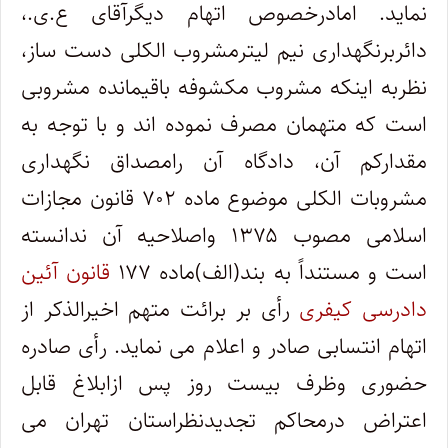
نماید. امادرخصوص اتهام دیگرآقای ع.ی.،
دائربرنگهداری نیم لیترمشروب الکلی دست ساز،
نظربه اینکه مشروب مکشوفه باقیمانده مشروبی
است که متهمان مصرف نموده اند و با توجه به
مقدارکم آن، دادگاه آن رامصداق نگهداری
مشروبات الکلی موضوع ماده ۷۰۲ قانون مجازات
اسلامی مصوب ۱۳۷۵ واصلاحیه آن ندانسته
است و مستنداً به بند(الف)ماده ۱۷۷
قانون آئین
دادرسی کیفری
رأی بر برائت متهم اخیرالذکر از
اتهام انتسابی صادر و اعلام می نماید. رأی صادره
حضوری وظرف بیست روز پس ازابلاغ قابل
اعتراض درمحاکم تجدیدنظراستان تهران می