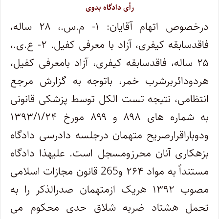
رأی دادگاه بدوی
درخصوص اتهام آقایان: ۱- م.س.، ۲۸ ساله،
فاقدسابقه کیفری، آزاد با معرفی کفیل. ۲- ع.ی.،
۲۵ ساله، فاقدسابقه کیفری، آزاد بامعرفی کفیل،
هردودائربرشرب خمر، باتوجه به گزارش مرجع
انتظامی، نتیجه تست الکل توسط پزشکی قانونی
به شماره های ۸۹۸ و ۸۹۹ مورخ ۱۳۹۳/۱/۲۴
ودوباراقرارصریح متهمان درجلسه دادرسی دادگاه
بزهکاری آنان محرزومسجل است. علیهذا دادگاه
مستنداً به مواد ۲۶۴ و265 قانون مجازات اسلامی
مصوب ۱۳۹۲ هریک ازمتهمان صدرالذکر را به
تحمل هشتاد ضربه شلاق حدی محکوم می