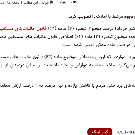
۰
۱۱۲
خواندن این مطلب 1 دقیقه زمان میبرد
وه مرتبط با املاک را تصویب کرد.
) درصد موضوع تبصره (۳) ماده (۶۴)
قانون مالیات‌های مستقیم
تعیین کرد. بر اساس این تصویب‌نامه، مأخذ محاسبه سایر عوارض و وجوه موضوع تبصره (۳) ماده (۶۴) اصلاحی قانون مالیات های مس
با این توضیح که مطابق تبصره (۳) ماده (۶۹) قانون مالیات‌های مستقیم در مواردی که ارزش معاملاتی موضوع ماده (۶۴) قانون ما
ر می‌گیرد. ماخذ محاسبه عوارض و وجوه یاد شده بر مبنای درصدی از ار
بر این اساس هیئت وزیران به منظور جلوگیری از افزایش بی‌رویه هزینه‌های پرداختی مردم با کاهش یازده و نیم درصد به ۹
کپی لینک