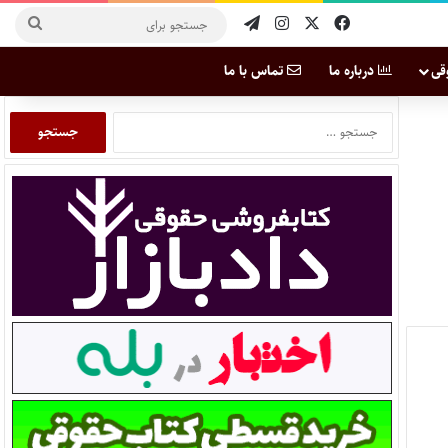
قی
درباره ما
تماس با ما