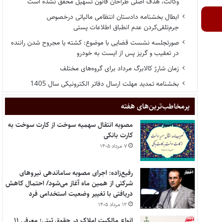
وکالت، هدف اصلی طراحان قانون تسهیل محقق نشده است
ابطال بخشنامه دادستان انتظامی مالیاتی درخصوص
جرم‌تلقی‌کردن عدم انطباق اطلاعات پستی
صورتجلسه نشست قضایی با موضوع: کشته یا مجروح شدن راننده
در تعقیب و گریز پس از ایست به خودرو
زمان شارژ کالابرگ مرداد برای گروه‌های مختلف
بخشنامه تمدید مهلت ارسال دفاتر الکترونیکی سال 1405
پر‌مخاطب‌ترین‌های هفته
مصوبه انتقال سهمیه سوخت از کارت سوخت به
کارت بانکی
۷ مرداد ۱۴۰۵
رفیع‌زاده: اجرای مصوبه ساماندهی نیروهای
شرکتی از همین ماه آغاز می‌شود/ احتمال کاهش
دریافتی با تغییر وضعیت استخدامی فرد
۱۲ مرداد ۱۴۰۵
انواع مالکیت املاک در حقوق ثبتی؛ معرفی ۱۱